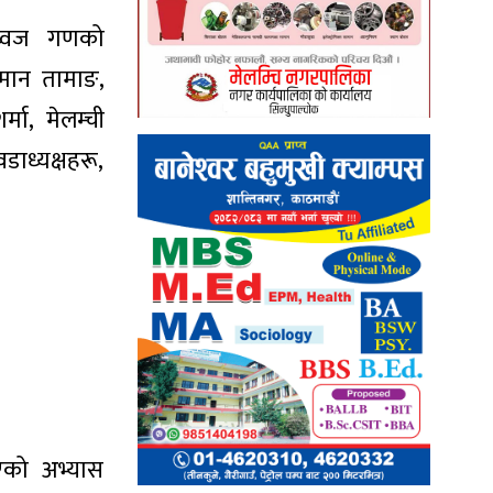
्रध्वज गणको
तमान तामाङ,
मा, मेलम्ची
डाध्यक्षहरू,
एको अभ्यास