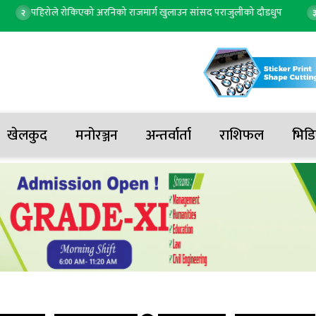
हिरोले रोकिएको अरनिको राजमार्ग खुलाउन सांसद पराजुलीको दौडधुप
माया गु
३
खेलकुद
मनोरञ्जन
अन्तर्वार्ता
राशिफल
भिडि