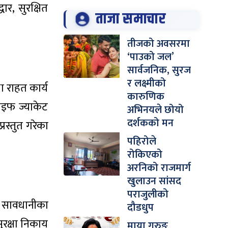
ार, सुरक्षित
ताजा समाचार
तीजको अवसरमा
‘पाउको जल’
सार्वजनिक, सुरज
र लक्ष्मीको
ा राहत कार्य
कारुणिक
लाइफ ज्याकेट
अभिनयले छोयो
दर्शकको मन
्रस्तुत गरेका
पहिरोले
रोकिएको
अरनिको राजमार्ग
खुलाउन सांसद
पराजुलीको
े सावधानीका
दौडधुप
रक्षा निकाय
माया गुरुङ