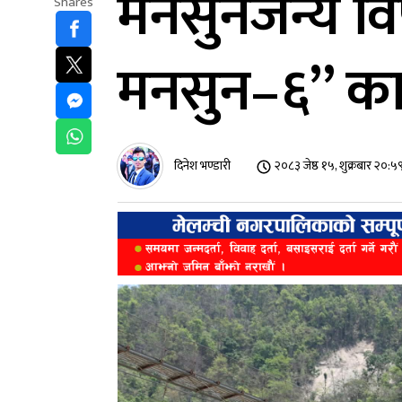
मनसुनजन्य विप
Shares
मनसुन–६” कार्
दिनेश भण्डारी
२०८३ जेष्ठ १५, शुक्रबार २०:५