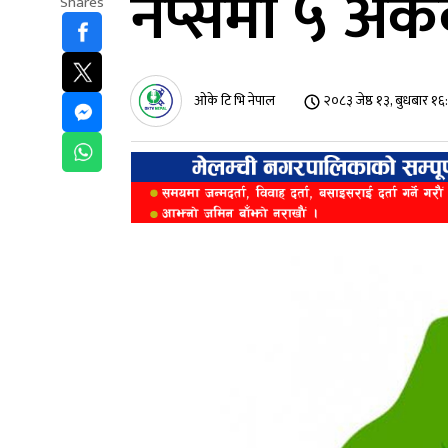
नेप्सेमा ५ अंक
Shares
ओके टि भि नेपाल
२०८३ जेष्ठ १३, बुधबार १६