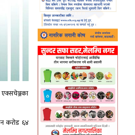
एक्सचेञ्जका
तीन करोड ६४