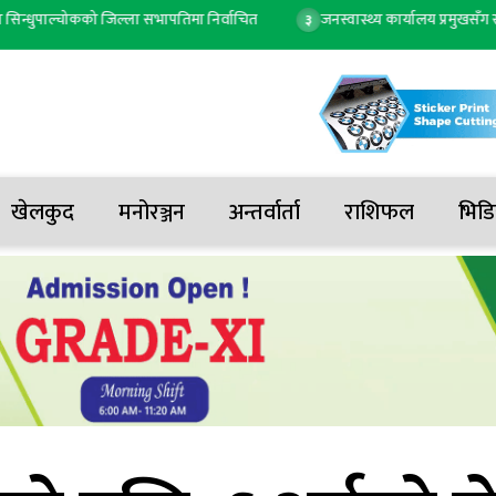
ुपाल्चोकको जिल्ला सभापतिमा निर्वाचित
जनस्वास्थ्य कार्यालय प्रमुखसँग सांसद प
३
खेलकुद
मनोरञ्जन
अन्तर्वार्ता
राशिफल
भिडि