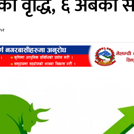
को वृद्धि, ६ अर्बको 
:५१