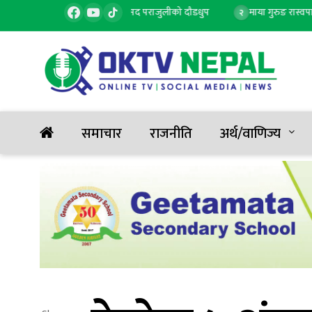
अरनिको राजमार्ग खुलाउन सांसद पराजुलीको दौडधुप
माया गुरुङ रास्वपा सिन्ध
२
समाचार
राजनीति
अर्थ/वाणिज्य