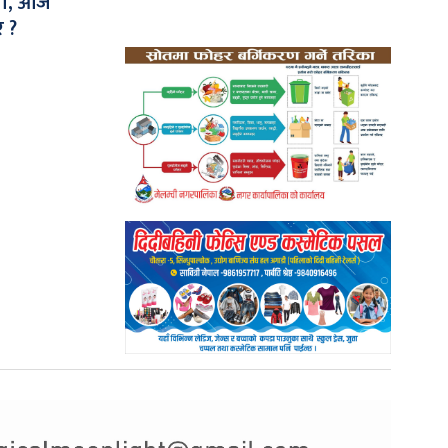
्यो, आज
र ?