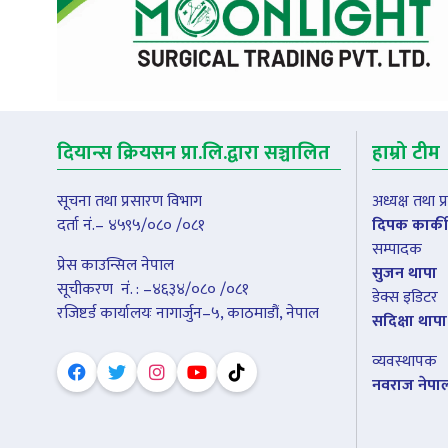
दियान्स क्रियसन प्रा.लि.द्वारा सञ्चालित
हाम्रो टीम
सूचना तथा प्रसारण विभाग
अध्यक्ष तथा 
दर्ता नं.– ४५९५/०८० /०८१
दिपक कार्की
सम्पादक
प्रेस काउन्सिल नेपाल
सुजन थापा
सूचीकरण नंं. : –४६३४/०८० /०८१
डेक्स इडिटर
रजिष्टर्ड कार्यालयः नागार्जुन–५, काठमाडौं, नेपाल
सदिक्षा थापा
व्यवस्थापक
नवराज नेपा