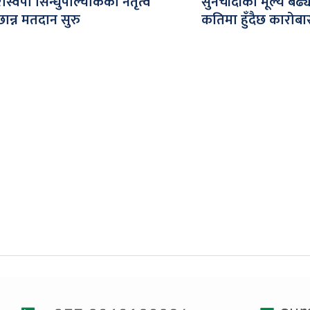
रास्वपा सिन्धुपाल्चोकको नेतृत्व
सुनचाँदीको मूल्य बढ
छान्न मतदान सुरु
कतिमा हुँदैछ कारोबा