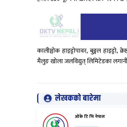
कालीञ्चोक हाइड्रोपावर, बुङ्गल हाइड्रो, क्
मैलुङ खोला जलविद्युत् लिमिटेडका लगान
लेखकको बारेमा
ओके टि भि नेपाल