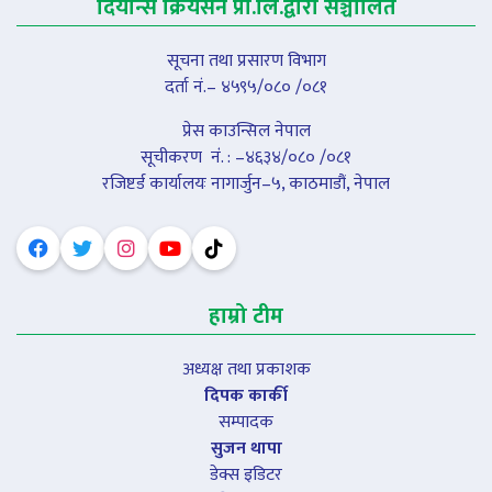
दियान्स क्रियसन प्रा.लि.द्वारा सञ्चालित
सूचना तथा प्रसारण विभाग
दर्ता नं.– ४५९५/०८० /०८१
प्रेस काउन्सिल नेपाल
सूचीकरण नंं. : –४६३४/०८० /०८१
रजिष्टर्ड कार्यालयः नागार्जुन–५, काठमाडौं, नेपाल
हाम्रो टीम
अध्यक्ष तथा प्रकाशक
दिपक कार्की
सम्पादक
सुजन थापा
डेक्स इडिटर