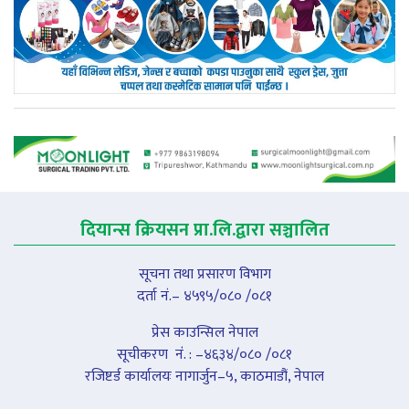
दियान्स क्रियसन प्रा.लि.द्वारा सञ्चालित
सूचना तथा प्रसारण विभाग
दर्ता नं.– ४५९५/०८० /०८१
प्रेस काउन्सिल नेपाल
सूचीकरण नंं. : –४६३४/०८० /०८१
रजिष्टर्ड कार्यालयः नागार्जुन–५, काठमाडौं, नेपाल