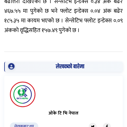
बढोत्तरी देखिएको छ । सेन्सेटिभ इन्डेक्स ०.३४ अंक बढेर
४६७.५५ मा पुगेको छ भने फ्लोट इन्डेक्स ०.०४ अंक बढेर
१८५.३५ मा कायम भएको छ । सेन्सेटिभ फ्लोट इन्डेक्स ०.०९
अंकको वृद्धिसहित १५७.४९ पुगेको छ ।
लेखकको बारेमा
ओके टि भि नेपाल
लेखकबाट थप