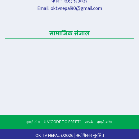
फोन:- ९८१३५१३०३९
Email:
oktvnepal90@gmail.com
सामाजिक संजाल
हाम्रो टीम
UNICODE TO PREETI
सम्पर्क
हाम्रो बारेमा
Scroll to
OK TV NEPAL ©2026 | सर्वाधिकार सुरक्षित