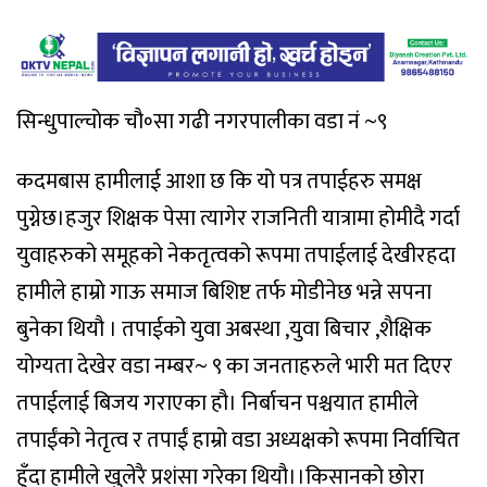
सिन्धुपाल्चोक चौ॰सा गढी नगरपालीका वडा नं ~९
कदमबास हामीलाई आशा छ कि यो पत्र तपाईहरु समक्ष
पुग्नेछ।हजुर शिक्षक पेसा त्यागेर राजनिती यात्रामा होमीदै गर्दा
युवाहरुको समूहको नेकतृत्वको रूपमा तपाईलाई देखीरहदा
हामीले हाम्रो गाऊ समाज बिशिष्ट तर्फ मोडीनेछ भन्ने सपना
बुनेका थियौ । तपाईको युवा अबस्था ,युवा बिचार ,शैक्षिक
योग्यता देखेर वडा नम्बर~ ९ का जनताहरुले भारी मत दिएर
तपाईलाई बिजय गराएका हौ। निर्बाचन पश्चयात हामीले
तपाईंको नेतृत्व र तपाईं हाम्रो वडा अध्यक्षको रूपमा निर्वाचित
हुँदा हामीले खुलेरै प्रशंसा गरेका थियौ।।किसानको छोरा