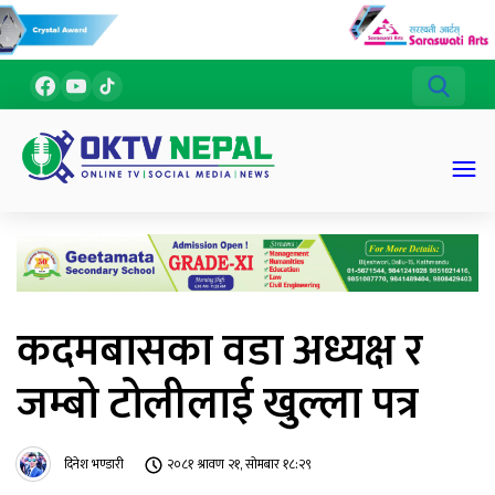
कदमबासका वडा अध्यक्ष र
जम्बो टोलीलाई खुल्ला पत्र
दिनेश भण्डारी
२०८१ श्रावण २१, सोमबार १८:२९