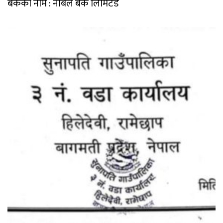
बैकंको नाम : नबिल बैंक लिमिटेड