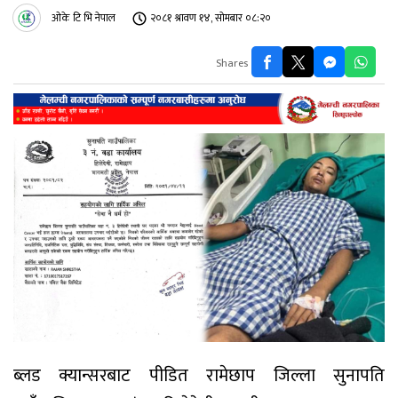
ओके टि भि नेपाल
२०८१ श्रावण १४, सोमबार ०८:२०
Shares
ब्लड क्यान्सरबाट पीडित रामेछाप जिल्ला सुनापति