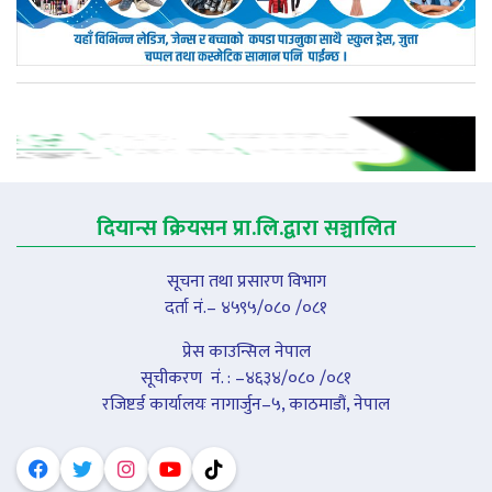
दियान्स क्रियसन प्रा.लि.द्वारा सञ्चालित
सूचना तथा प्रसारण विभाग
दर्ता नं.– ४५९५/०८० /०८१
प्रेस काउन्सिल नेपाल
सूचीकरण नंं. : –४६३४/०८० /०८१
रजिष्टर्ड कार्यालयः नागार्जुन–५, काठमाडौं, नेपाल