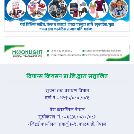
दियान्स क्रियसन प्रा.लि.द्वारा सञ्चालित
सूचना तथा प्रसारण विभाग
दर्ता नं.– ४५९५/०८० /०८१
प्रेस काउन्सिल नेपाल
सूचीकरण नंं. : –४६३४/०८० /०८१
रजिष्टर्ड कार्यालयः नागार्जुन–५, काठमाडौं, नेपाल