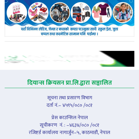
दियान्स क्रियसन प्रा.लि.द्वारा सञ्चालित
सूचना तथा प्रसारण विभाग
दर्ता नं.– ४५९५/०८० /०८१
प्रेस काउन्सिल नेपाल
सूचीकरण नंं. : –४६३४/०८० /०८१
रजिष्टर्ड कार्यालयः नागार्जुन–५, काठमाडौं, नेपाल