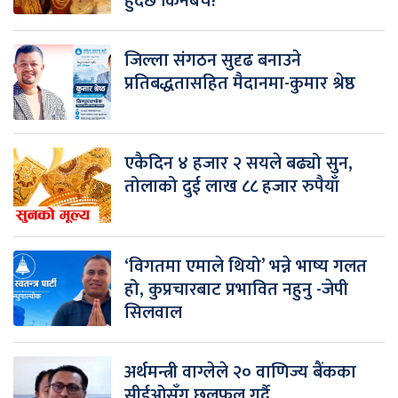
हुँदैछ किनबेच?
जिल्ला संगठन सुदृढ बनाउने
प्रतिबद्धतासहित मैदानमा-कुमार श्रेष्ठ
एकैदिन ४ हजार २ सयले बढ्यो सुन,
तोलाको दुई लाख ८८ हजार रुपैयाँ
‘विगतमा एमाले थियो’ भन्ने भाष्य गलत
हो, कुप्रचारबाट प्रभावित नहुनु -जेपी
सिलवाल
अर्थमन्त्री वाग्लेले २० वाणिज्य बैंकका
सीईओसँग छलफल गर्दै