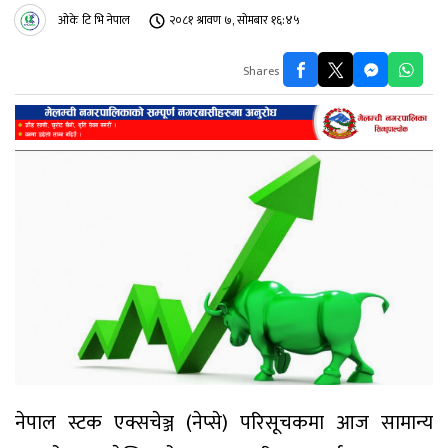
ओके टि भि नेपाल
२०८१ श्रावण ७, सोमबार १६:४५
Shares
नेपाल स्टक एक्सचेञ्ज (नेप्से) परिसूचकमा आज सामान्य