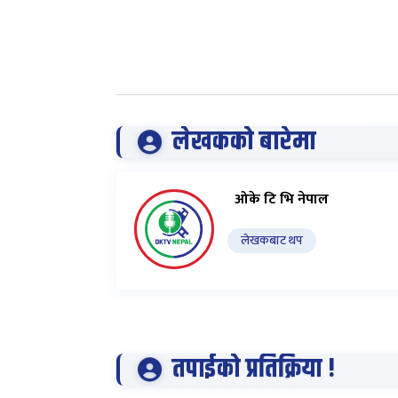
लेखकको बारेमा
ओके टि भि नेपाल
लेखकबाट थप
तपाईको प्रतिक्रिया !