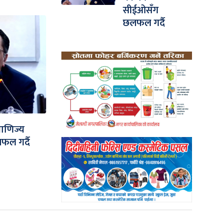
सीईओसँग
छलफल गर्दै
 वाणिज्य
ल गर्दै