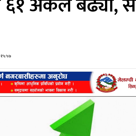
क ६१ अंकले बढ्यो, 
र १५:५७