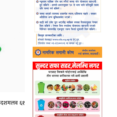
६१ दशमलव ६१