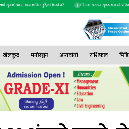
सुनको भाउ, आज कतिमा हुँदैछ किनबेच?
जिल्ला संगठन सुदृढ बनाउने प्रतिबद्धतासहित
३
खेलकुद
मनोरञ्जन
अन्तर्वार्ता
राशिफल
भिडि