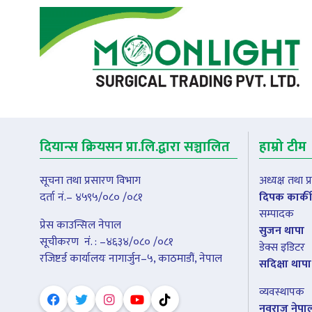
दियान्स क्रियसन प्रा.लि.द्वारा सञ्चालित
हाम्रो टीम
सूचना तथा प्रसारण विभाग
अध्यक्ष तथा 
दर्ता नं.– ४५९५/०८० /०८१
दिपक कार्की
सम्पादक
प्रेस काउन्सिल नेपाल
सुजन थापा
सूचीकरण नंं. : –४६३४/०८० /०८१
डेक्स इडिटर
रजिष्टर्ड कार्यालयः नागार्जुन–५, काठमाडौं, नेपाल
सदिक्षा थापा
व्यवस्थापक
नवराज नेपा