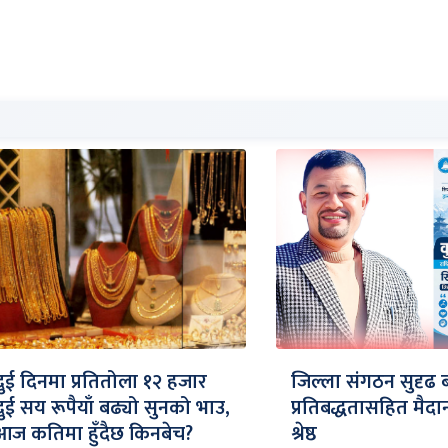
दुई दिनमा प्रतितोला १२ हजार
जिल्ला संगठन सुदृढ 
दुई सय रूपैयाँ बढ्यो सुनको भाउ,
प्रतिबद्धतासहित मैद
आज कतिमा हुँदैछ किनबेच?
श्रेष्ठ