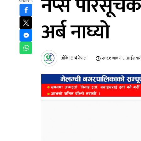
नेप्से परिसूच
Shares
अर्ब नाघ्यो
ओके टि भि नेपाल
२०८१ श्रावण ६, आईतवा