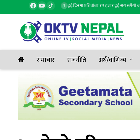
ा, १ जनाको मृत्यु, ६ घाइते
दुई दिनमा प्रतितोला १२ हजार दुई सय रूपैयाँ बढ्यो 
२
समाचार
राजनीति
अर्थ/वाणिज्य