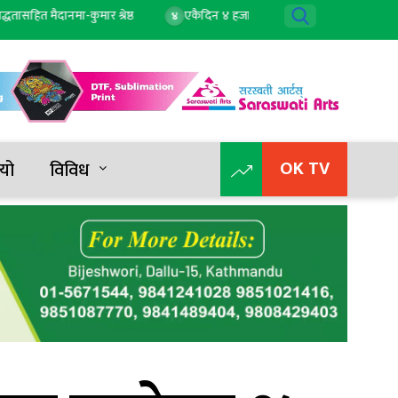
 मैदानमा-कुमार श्रेष्ठ
एकैदिन ४ हजार २ सयले बढ्यो सुन, तोलाको दुई लाख ८८ 
४
OK TV
यो
विविध