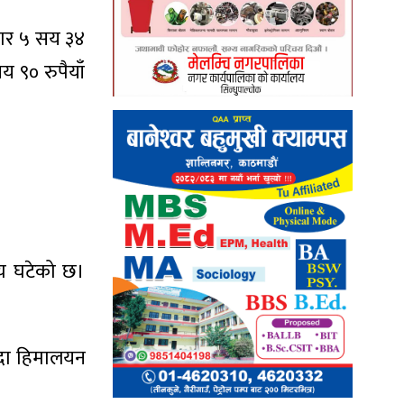
ार ५ सय ३४
 ९० रुपैयाँ
्य घटेको छ।
ँदा हिमालयन