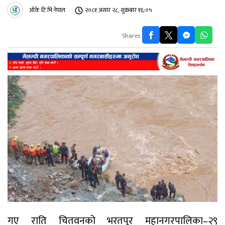
ओके टि भि नेपाल
२०८१ असार २८, शुक्रबार १६:०५
Shares
गए राति चितवनको भरतपुर महानगरपालिका–२९