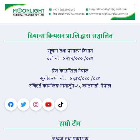
दियान्स क्रियसन प्रा.लि.द्वारा सञ्चालित
सूचना तथा प्रसारण विभाग
दर्ता नं.– ४५९५/०८० /०८१
प्रेस काउन्सिल नेपाल
सूचीकरण नंं. : –४६३४/०८० /०८१
रजिष्टर्ड कार्यालयः नागार्जुन–५, काठमाडौं, नेपाल
हाम्रो टीम
अध्यक्ष तथा प्रकाशक