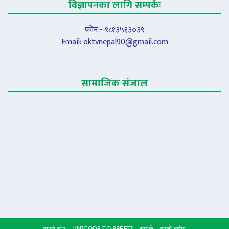
विज्ञापनका लागि सम्पर्कः
फोन:- ९८१३५१३०३९
Email:
oktvnepal90@gmail.com
सामाजिक संजाल
हाम्रो टीम
UNICODE TO PREETI
सम्पर्क
हाम्रो बारेमा