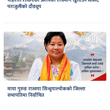
पहिरोले रोकिएको अरनिको राजमार्ग खुलाउन सांसद
पराजुलीको दौडधुप
माया गुरुङ रास्वपा सिन्धुपाल्चोकको जिल्ला
सभापतिमा निर्वाचित