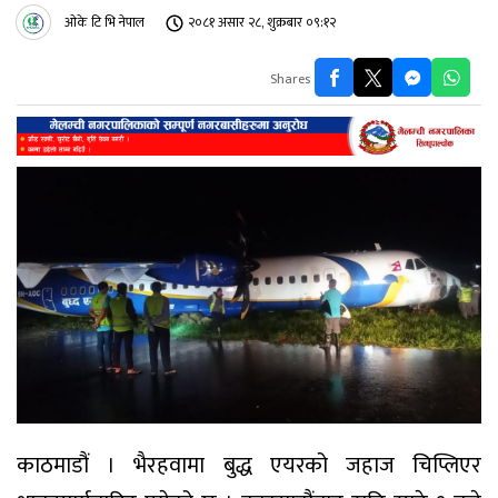
ओके टि भि नेपाल
२०८१ असार २८, शुक्रबार ०९:१२
Shares
काठमाडौं । भैरहवामा बुद्ध एयरको जहाज चिप्लिएर