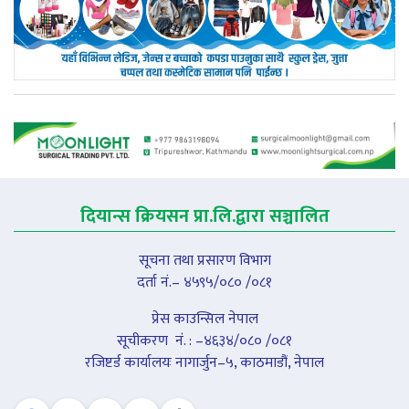
दियान्स क्रियसन प्रा.लि.द्वारा सञ्चालित
सूचना तथा प्रसारण विभाग
दर्ता नं.– ४५९५/०८० /०८१
प्रेस काउन्सिल नेपाल
सूचीकरण नंं. : –४६३४/०८० /०८१
रजिष्टर्ड कार्यालयः नागार्जुन–५, काठमाडौं, नेपाल