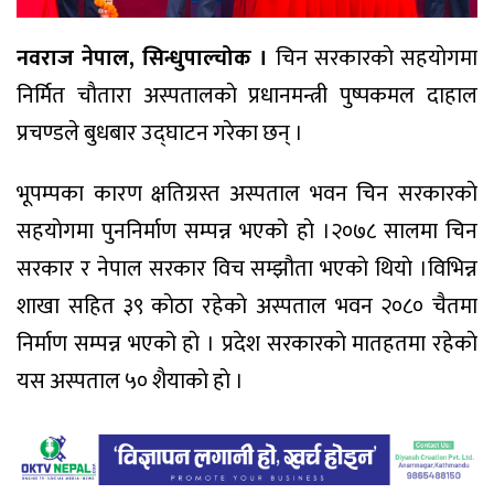
नवराज नेपाल, सिन्धुपाल्चोक ।
चिन सरकारकाे सहयाेगमा
निर्मित चाैतारा अस्पतालकाे प्रधानमन्त्री पुष्पकमल दाहाल
प्रचण्डले बुधबार उद्घाटन गरेका छन् ।
भूपम्पका कारण क्षतिग्रस्त अस्पताल भवन चिन सरकारकाे
सहयाेगमा पुननिर्माण सम्पन्न भएको हाे ।२०७८ सालमा चिन
सरकार र नेपाल सरकार विच सम्झौता भएकाे थियाे ।विभिन्न
शाखा सहित ३९ काेठा रहेकाे अस्पताल भवन २०८० चैतमा
निर्माण सम्पन्न भएको हाे । प्रदेश सरकारकाे मातहतमा रहेकाे
यस अस्पताल ५० शैयाकाे हाे ।