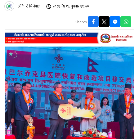
ओके टि भि नेपाल
२०८१ जेष्ठ १६, बुधबार १९:५०
Shares