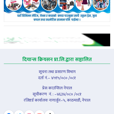
दियान्स क्रियसन प्रा.लि.द्वारा सञ्चालित
सूचना तथा प्रसारण विभाग
दर्ता नं.– ४५९५/०८० /०८१
प्रेस काउन्सिल नेपाल
सूचीकरण नंं. : –४६३४/०८० /०८१
रजिष्टर्ड कार्यालयः नागार्जुन–५, काठमाडौं, नेपाल