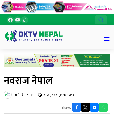
नवराज नेपाल
ओके टि भि नेपाल
२०८१ पुष १२, शुक्रबार ०८:१४
Shares