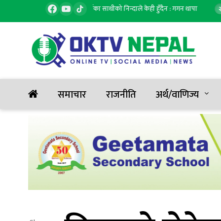
 थिएँ र आज पनि छु, मेरै पार्टीका साथीको निन्दाले केही हुँदैन : गगन थापा
तोलामा 
२
समाचार
राजनीति
अर्थ/वाणिज्य