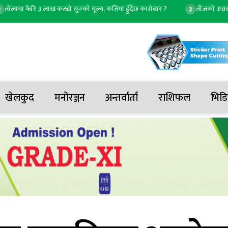
फेरि ३ लाख कट्यो सुनको मूल्य, कतिमा हुँदैछ कारोबार ?
तीजको अवसरमा ‘पाउक
३
खेलकुद
मनोरञ्जन
अन्तर्वार्ता
राशिफल
भिडि