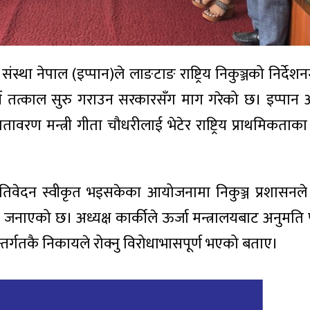
संस्था नेपाल (इप्पान)ले लाङटाङ राष्ट्रिय निकुञ्जको निर्द
्य तत्काल सुरु गराउन सरकारसँग माग गरेको छ। इप्पान अ
ातावरण मन्त्री
गीता चौधरी
लाई भेटेर राष्ट्रिय प्राथमिकत
प्रतिवेदन स्वीकृत भइसकेका आयोजनामा निकुञ्ज प्रशासनले
एको जनाएको छ। अध्यक्ष कार्कीले ऊर्जा मन्त्रालयबाट अनुमति 
र्गतकै निकायले रोक्नु विरोधाभासपूर्ण भएको बताए।