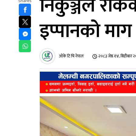
निकुञ्जले रोक
Shares
इप्पानको माग
ओके टि भि नेपाल
२०८३ जेष्ठ १४, बिहीबार 