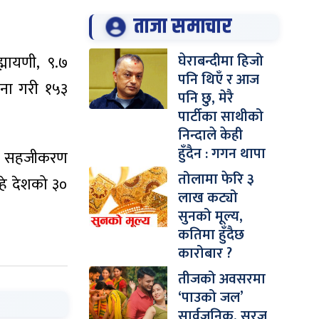
ताजा समाचार
घेराबन्दीमा हिजो
्मायणी, ९.७
पनि थिएँ र आज
जना गरी १५३
पनि छु, मेरै
पार्टीका साथीको
निन्दाले केही
हुँदैन : गगन थापा
यक सहजीकरण
तोलामा फेरि ३
रहे देशको ३०
लाख कट्यो
सुनको मूल्य,
कतिमा हुँदैछ
कारोबार ?
तीजको अवसरमा
‘पाउको जल’
सार्वजनिक, सुरज