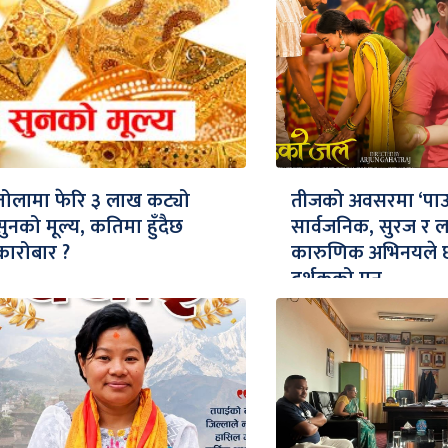
तोलामा फेरि ३ लाख कट्यो
तीजको अवसरमा ‘पा
सुनको मूल्य, कतिमा हुँदैछ
सार्वजनिक, सुरज र लक
कारोबार ?
कारुणिक अभिनयले 
दर्शकको मन