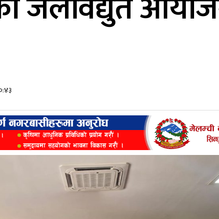
ेका जलविद्युत आयोजन
२०:४३