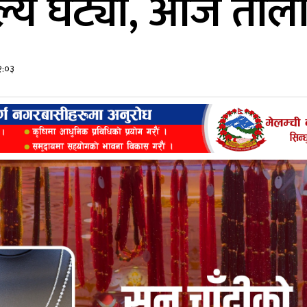
ूल्य घट्यो, आज तोल
२:०३