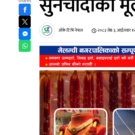
सुनचाँदीको म
Shares
ओके टि भि नेपाल
२०८३ जेष्ठ ३, आईतवार १