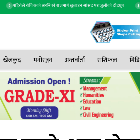
पहिरोले रोकिएको अरनिको राजमार्ग खुलाउन सांसद पराजुलीको दौडधुप
माया गु
३
खेलकुद
मनोरञ्जन
अन्तर्वार्ता
राशिफल
भिडि