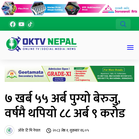
७ खर्ब ५५ अर्ब पुग्यो बेरुजु,
वर्षमै थपियो ८८ अर्ब ९ करोड
ओके टि भि नेपाल
२०८३ जेष्ठ १, शुक्रबार १६:०५