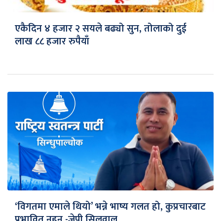
एकैदिन ४ हजार २ सयले बढ्यो सुन, तोलाको दुई
लाख ८८ हजार रुपैयाँ
‘विगतमा एमाले थियो’ भन्ने भाष्य गलत हो, कुप्रचारबाट
प्रभावित नहुनु -जेपी सिलवाल