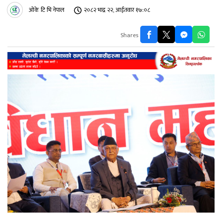
ओके टि भि नेपाल
२०८२ भाद्र २२, आईतवार १७:०८
Shares