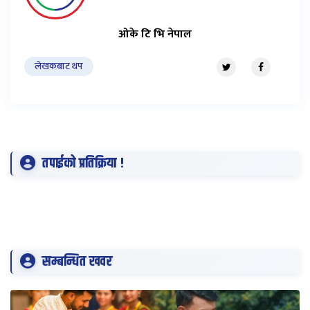
ओके टि भि नेपाल
लेखकबाट थप
तपाईको प्रतिक्रिया !
सम्बन्धित खवर