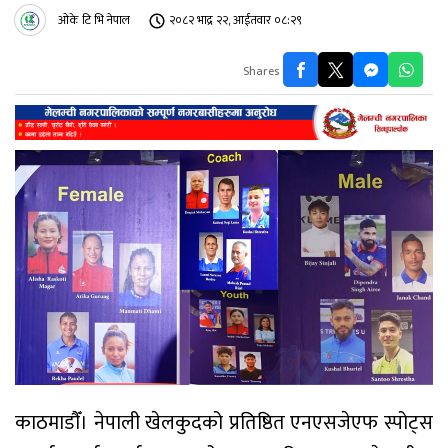
ओके टि भि नेपाल
२०८२ भाद्र २२, आईतवार ०८:२९
Shares
काठमाडाैँ। नेपाली खेलकुदको प्रतिष्ठित एनएसजेएफ स्पोट्स