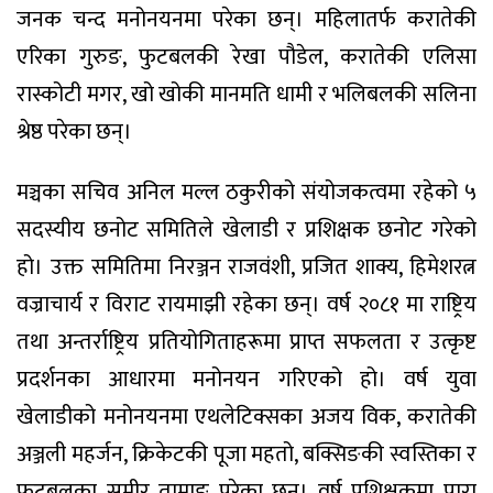
जनक चन्द मनोनयनमा परेका छन्। महिलातर्फ करातेकी
एरिका गुरुङ, फुटबलकी रेखा पौडेल, करातेकी एलिसा
रास्कोटी मगर, खो खोकी मानमति धामी र भलिबलकी सलिना
श्रेष्ठ परेका छन्।
मञ्चका सचिव अनिल मल्ल ठकुरीको संयोजकत्वमा रहेको ५
सदस्यीय छनोट समितिले खेलाडी र प्रशिक्षक छनोट गरेको
हो। उक्त समितिमा निरञ्जन राजवंशी, प्रजित शाक्य, हिमेशरत्न
वज्राचार्य र विराट रायमाझी रहेका छन्। वर्ष २०८१ मा राष्ट्रिय
तथा अन्तर्राष्ट्रिय प्रतियोगिताहरूमा प्राप्त सफलता र उत्कृष्ट
प्रदर्शनका आधारमा मनोनयन गरिएको हो। वर्ष युवा
खेलाडीको मनोनयनमा एथलेटिक्सका अजय विक, करातेकी
अञ्जली महर्जन, क्रिकेटकी पूजा महतो, बक्सिङकी स्वस्तिका र
फुटबलका समीर तामाङ परेका छन्। वर्ष प्रशिक्षकमा पारा