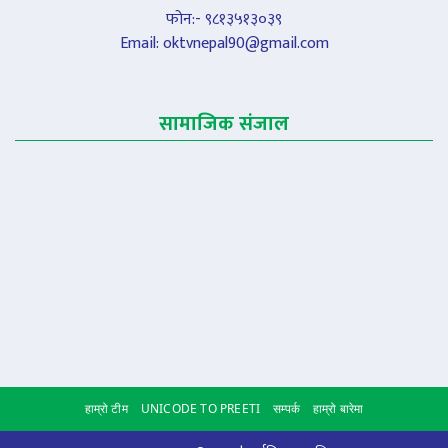
फोन:- ९८१३५१३०३९
Email:
oktvnepal90@gmail.com
सामाजिक संजाल
हाम्रो टीम
UNICODE TO PREETI
सम्पर्क
हाम्रो बारेमा
Scroll to