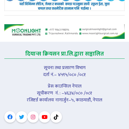
दियान्स क्रियसन प्रा.लि.द्वारा सञ्चालित
सूचना तथा प्रसारण विभाग
दर्ता नं.– ४५९५/०८० /०८१
प्रेस काउन्सिल नेपाल
सूचीकरण नंं. : –४६३४/०८० /०८१
रजिष्टर्ड कार्यालयः नागार्जुन–५, काठमाडौं, नेपाल