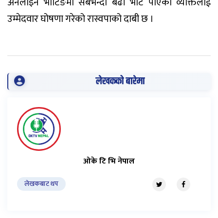
अनलाइन भोटिङमा सबैभन्दा बढी भोट पाएको व्यक्तिलाई
उम्मेदवार घोषणा गरेको रास्वपाको दाबी छ ।
लेखकको बारेमा
ओके टि भि नेपाल
लेखकबाट थप