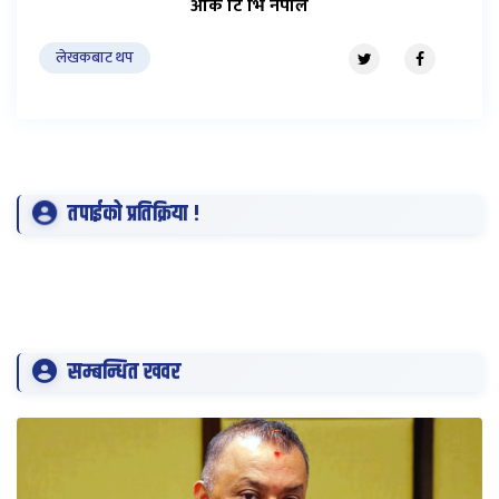
ओके टि भि नेपाल
लेखकबाट थप
तपाईको प्रतिक्रिया !
सम्बन्धित खवर