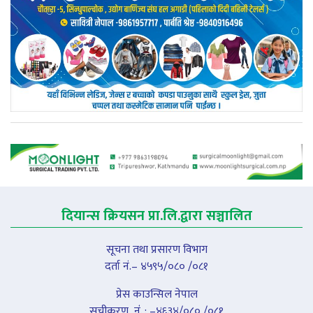
दियान्स क्रियसन प्रा.लि.द्वारा सञ्चालित
सूचना तथा प्रसारण विभाग
दर्ता नं.– ४५९५/०८० /०८१
प्रेस काउन्सिल नेपाल
सूचीकरण नंं. : –४६३४/०८० /०८१