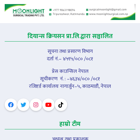
दियान्स क्रियसन प्रा.लि.द्वारा सञ्चालित
सूचना तथा प्रसारण विभाग
दर्ता नं.– ४५९५/०८० /०८१
प्रेस काउन्सिल नेपाल
सूचीकरण नंं. : –४६३४/०८० /०८१
रजिष्टर्ड कार्यालयः नागार्जुन–५, काठमाडौं, नेपाल
हाम्रो टीम
अध्यक्ष तथा प्रकाशक