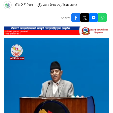
ओके टि भि नेपाल
२०८२ बैशाख २२, सोमबार १७:५०
Shares