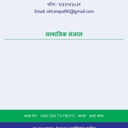
फोन:- ९८१३५१३०३९
Email:
oktvnepal90@gmail.com
सामाजिक संजाल
हाम्रो टीम
UNICODE TO PREETI
सम्पर्क
हाम्रो बारेमा
Scroll to