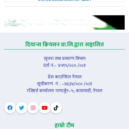
दियान्स क्रियसन प्रा.लि.द्वारा सञ्चालित
सूचना तथा प्रसारण विभाग
दर्ता नं.– ४५९५/०८० /०८१
प्रेस काउन्सिल नेपाल
सूचीकरण नंं. : –४६३४/०८० /०८१
रजिष्टर्ड कार्यालयः नागार्जुन–५, काठमाडौं, नेपाल
हाम्रो टीम