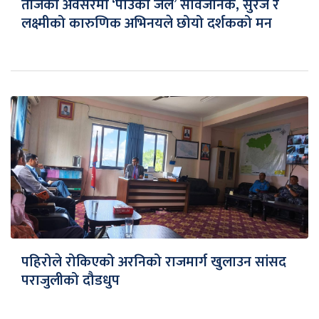
तीजको अवसरमा ‘पाउको जल’ सार्वजनिक, सुरज र
लक्ष्मीको कारुणिक अभिनयले छोयो दर्शकको मन
पहिरोले रोकिएको अरनिको राजमार्ग खुलाउन सांसद
पराजुलीको दौडधुप