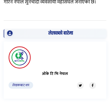
गरिने नेपाल सुनचाँदी व्यवसायी महासंघले जनाएको छ।
लेखकको बारेमा
ओके टि भि नेपाल
लेखकबाट थप