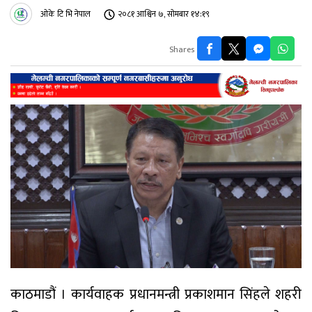
ओके टि भि नेपाल
२०८१ आश्विन ७, सोमबार १४:१९
Shares
काठमाडौं । कार्यवाहक प्रधानमन्त्री प्रकाशमान सिंहले शहरी