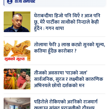
ताजा समाचार
घेराबन्दीमा हिजो पनि थिएँ र आज पनि
छु, मेरै पार्टीका साथीको निन्दाले केही
हुँदैन : गगन थापा
तोलामा फेरि ३ लाख कट्यो सुनको मूल्य,
कतिमा हुँदैछ कारोबार ?
तीजको अवसरमा ‘पाउको जल’
सार्वजनिक, सुरज र लक्ष्मीको कारुणिक
अभिनयले छोयो दर्शकको मन
पहिरोले रोकिएको अरनिको राजमार्ग
खुलाउन सांसद पराजुलीको दौडधुप