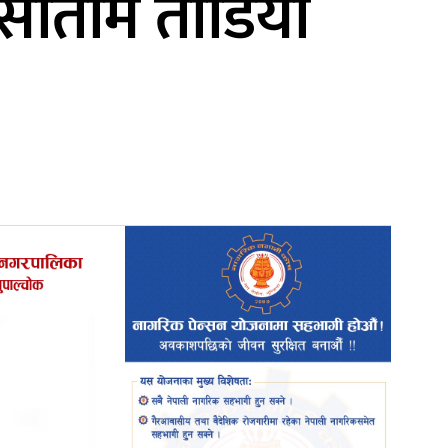
सातामै तोडियो