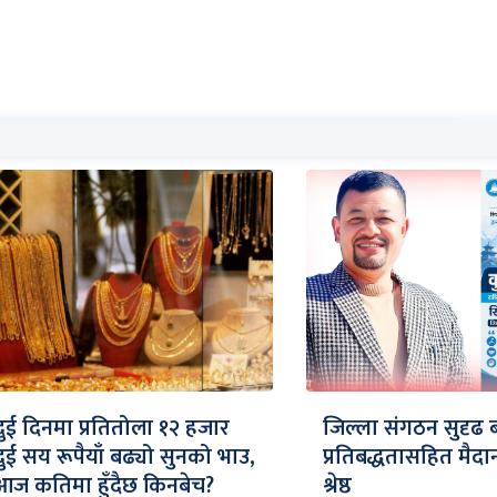
दुई दिनमा प्रतितोला १२ हजार
जिल्ला संगठन सुदृढ 
दुई सय रूपैयाँ बढ्यो सुनको भाउ,
प्रतिबद्धतासहित मैद
आज कतिमा हुँदैछ किनबेच?
श्रेष्ठ