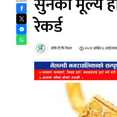
सुनको मूल्य 
Shares
रेकर्ड
ओके टि भि नेपाल
२०८१ आश्विन ६, आईतवार