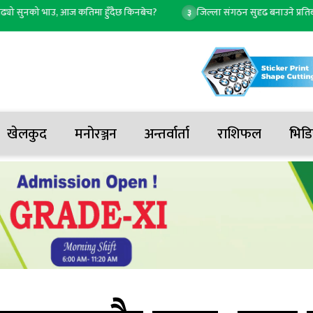
सुनको भाउ, आज कतिमा हुँदैछ किनबेच?
जिल्ला संगठन सुदृढ बनाउने प्रतिबद्धतासहित
३
खेलकुद
मनोरञ्जन
अन्तर्वार्ता
राशिफल
भिडि