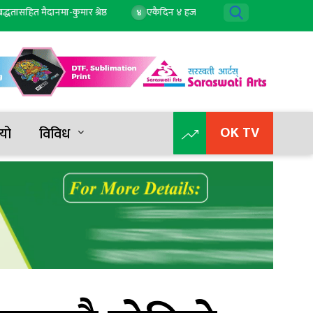
 मैदानमा-कुमार श्रेष्ठ
एकैदिन ४ हजार २ सयले बढ्यो सुन, तोलाको दुई लाख ८८ 
४
OK TV
यो
विविध