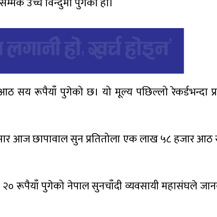
मकै उच्च विन्दुमा पुगेको हो।
सय रूपैयाँ पुगेको छ। यो मूल्य पछिल्लो रेकर्डभन्दा प
ुसार आज छापावाल सुन प्रतितोला एक लाख ५८ हजार आठ स
 २० रूपैयाँ पुगेको नेपाल सुनचाँदी व्यवसायी महासंघले ज