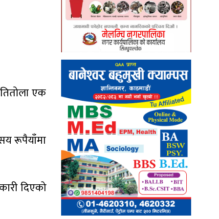
्रतितोला एक
य रूपैयाँमा
ानकारी दिएको