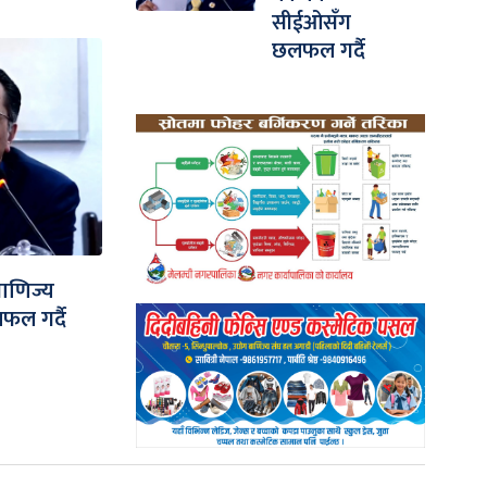
सीईओसँग
छलफल गर्दै
 वाणिज्य
ल गर्दै