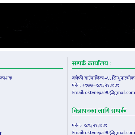
सम्पर्क कार्यालय :
प्रकाशक
बलेफी गाउँपालिका–४, सिन्धुपाल्चोक
फोन: +९७७–९८१३५१३०३९
Email:
oktvnepal90@gmail.com
विज्ञापनका लागि सम्पर्कः
फोन:- ९८१३५१३०३९
Email:
oktvnepal90@gmail.com
ल