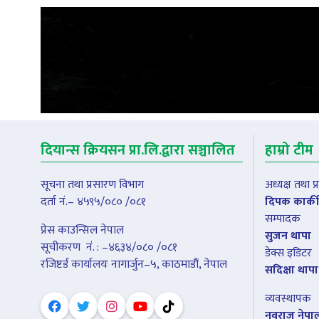
दियान्स क्रियसन प्रा.लि.द्वारा सञ्चालित
हाम्रो टीम
सूचना तथा प्रसारण विभाग
अध्यक्ष तथा 
दर्ता नं.– ४५९५/०८० /०८१
दिपक कार्की
सम्पादक
प्रेस काउन्सिल नेपाल
सुजन थापा
सूचीकरण नंं. : –४६३४/०८० /०८१
डेक्स इडिटर
रजिष्टर्ड कार्यालयः नागार्जुन–५, काठमाडौं, नेपाल
सदिक्षा थापा
व्यवस्थापक
नवराज नेपा