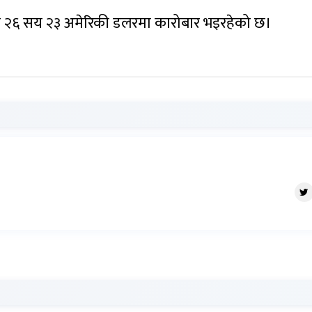
तिऔंस २६ सय २३ अमेरिकी डलरमा कारोबार भइरहेको छ।