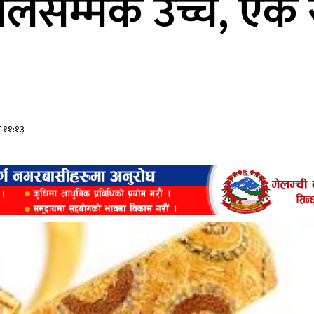
हालसम्मकै उच्च, एक 
 ११:१३