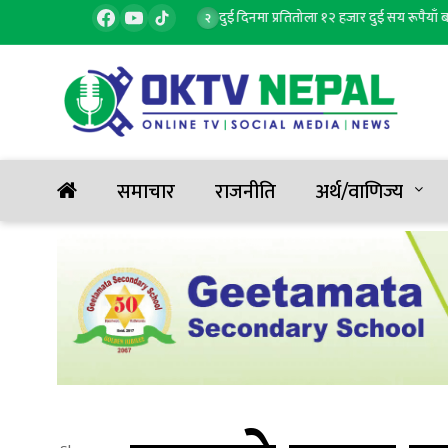
ा, १ जनाको मृत्यु, ६ घाइते
दुई दिनमा प्रतितोला १२ हजार दुई सय रूपैयाँ बढ्यो 
२
समाचार
राजनीति
अर्थ/वाणिज्य