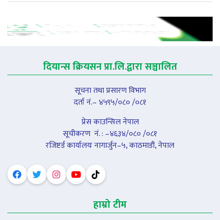
दियान्स क्रियसन प्रा.लि.द्वारा सञ्चालित
सूचना तथा प्रसारण विभाग
दर्ता नं.– ४५९५/०८० /०८१
प्रेस काउन्सिल नेपाल
सूचीकरण नंं. : –४६३४/०८० /०८१
रजिष्टर्ड कार्यालयः नागार्जुन–५, काठमाडौं, नेपाल
हाम्रो टीम