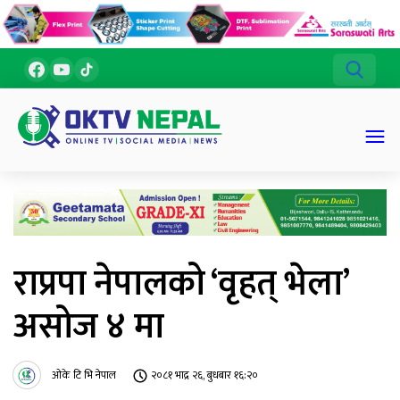
राप्रपा नेपालको ‘वृहत् भेला’
असोज ४ मा
ओके टि भि नेपाल
२०८१ भाद्र २६, बुधबार १६:२०