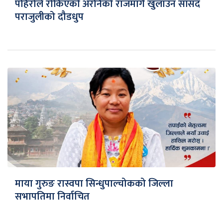
पहिरोले रोकिएको अरनिको राजमार्ग खुलाउन सांसद
पराजुलीको दौडधुप
माया गुरुङ रास्वपा सिन्धुपाल्चोकको जिल्ला
सभापतिमा निर्वाचित