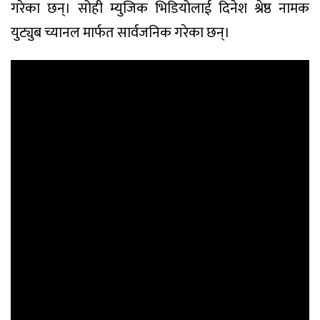
गरेका छन्। सोही म्युजिक भिडियोलाई दिनेश श्रेष्ठ नामक
युट्युब च्यानल मार्फत सार्वजनिक गरेका छन्।