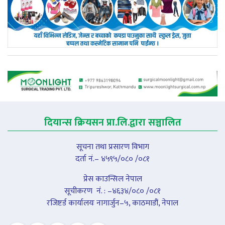
दियान्स क्रियसन प्रा.लि.द्वारा सञ्चालित
सूचना तथा प्रसारण विभाग
दर्ता नं.– ४५९५/०८० /०८१
प्रेस काउन्सिल नेपाल
सूचीकरण नंं. : –४६३४/०८० /०८१
रजिष्टर्ड कार्यालयः नागार्जुन–५, काठमाडौं, नेपाल