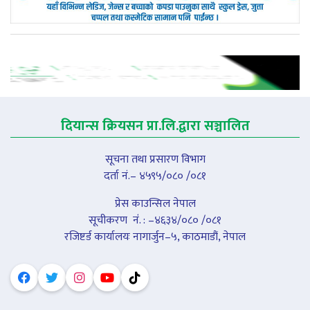
दियान्स क्रियसन प्रा.लि.द्वारा सञ्चालित
सूचना तथा प्रसारण विभाग
दर्ता नं.– ४५९५/०८० /०८१
प्रेस काउन्सिल नेपाल
सूचीकरण नंं. : –४६३४/०८० /०८१
रजिष्टर्ड कार्यालयः नागार्जुन–५, काठमाडौं, नेपाल