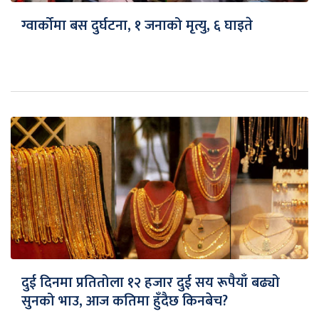
ग्वार्कोमा बस दुर्घटना, १ जनाको मृत्यु, ६ घाइते
दुई दिनमा प्रतितोला १२ हजार दुई सय रूपैयाँ बढ्यो
सुनको भाउ, आज कतिमा हुँदैछ किनबेच?