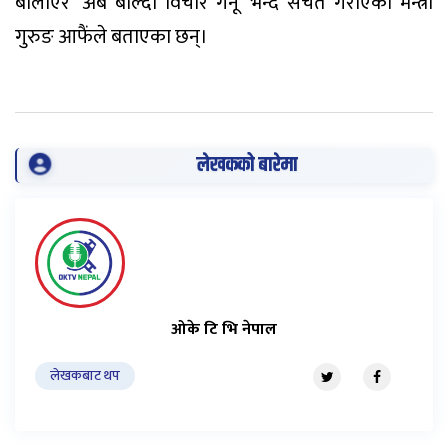
बोलाएर ‘अब बोल्दा विचार गर्नू’ भन्दै सचेत गराएको मन्त्री
गुरुङ आफैंले बताएका छन्।
लेखकको बारेमा
ओके टि भि नेपाल
लेखकबाट थप