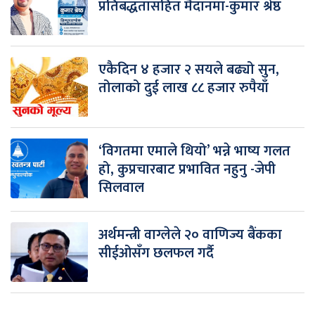
प्रतिबद्धतासहित मैदानमा-कुमार श्रेष्ठ
एकैदिन ४ हजार २ सयले बढ्यो सुन,
तोलाको दुई लाख ८८ हजार रुपैयाँ
‘विगतमा एमाले थियो’ भन्ने भाष्य गलत
हो, कुप्रचारबाट प्रभावित नहुनु -जेपी
सिलवाल
अर्थमन्त्री वाग्लेले २० वाणिज्य बैंकका
सीईओसँग छलफल गर्दै