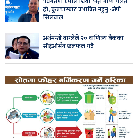
‘विगतमा एमाले थियो’ भन्ने भाष्य गलत
हो, कुप्रचारबाट प्रभावित नहुनु -जेपी
सिलवाल
अर्थमन्त्री वाग्लेले २० वाणिज्य बैंकका
सीईओसँग छलफल गर्दै