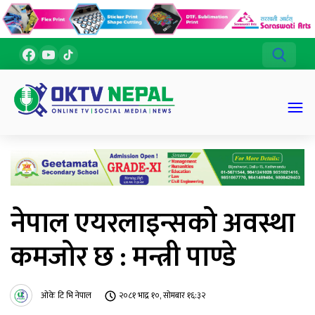
नेपाल एयरलाइन्सको अवस्था
कमजोर छ : मन्त्री पाण्डे
ओके टि भि नेपाल
२०८१ भाद्र १०, सोमबार १६:३२