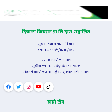
दियान्स क्रियसन प्रा.लि.द्वारा सञ्चालित
सूचना तथा प्रसारण विभाग
दर्ता नं.– ४५९५/०८० /०८१
प्रेस काउन्सिल नेपाल
सूचीकरण नंं. : –४६३४/०८० /०८१
रजिष्टर्ड कार्यालयः नागार्जुन–५, काठमाडौं, नेपाल
हाम्रो टीम