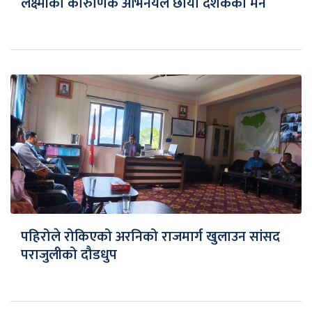
लक्ष्मीको कारुणिक अभिनयले छोयो दर्शकको मन
पहिरोले रोकिएको अरनिको राजमार्ग खुलाउन सांसद
पराजुलीको दौडधुप