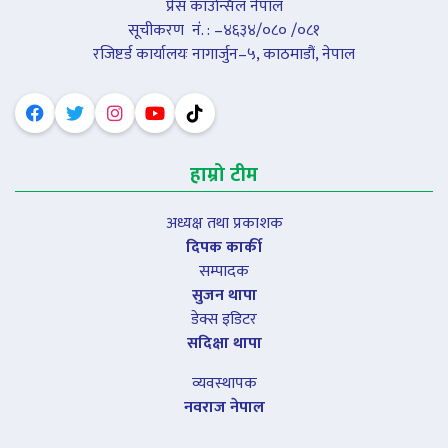
प्रेस काउन्सिल नेपाल
सूचीकरण नंं. : –४६३४/०८० /०८१
रजिष्टर्ड कार्यालयः नागार्जुन–५, काठमाडौं, नेपाल
हाम्रो टीम
अध्यक्ष तथा प्रकाशक
दिपक कार्की
सम्पादक
सुजन थापा
डेक्स इडिटर
सदिक्षा थापा
व्यवस्थापक
नवराज नेपाल