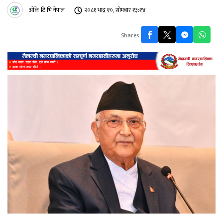
ओके टि भि नेपाल
२०८१ भाद्र १०, सोमबार १३:१४
Shares