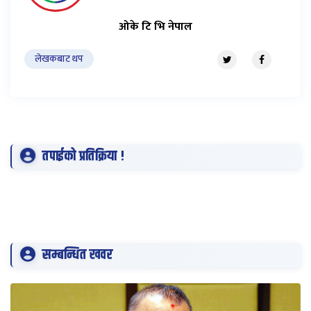
ओके टि भि नेपाल
लेखकबाट थप
तपाईको प्रतिक्रिया !
सम्बन्धित खवर