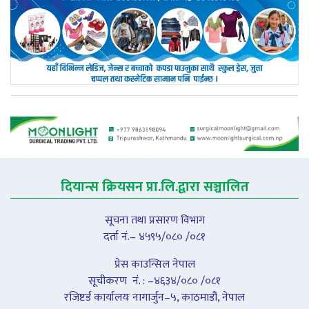
दियान्स क्रियसन प्रा.लि.द्वारा सञ्चालित
सूचना तथा प्रसारण विभाग
दर्ता नं.– ४५९५/०८० /०८१
प्रेस काउन्सिल नेपाल
सूचीकरण नंं. : –४६३४/०८० /०८१
रजिष्टर्ड कार्यालयः नागार्जुन–५, काठमाडौं, नेपाल