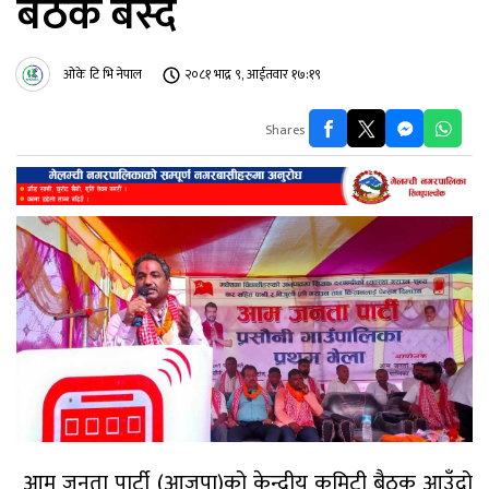
बैठक बस्दै
ओके टि भि नेपाल
२०८१ भाद्र ९, आईतवार १७:१९
Shares
आम जनता पार्टी (आजपा)को केन्द्रीय कमिटी बैठक आउँदो