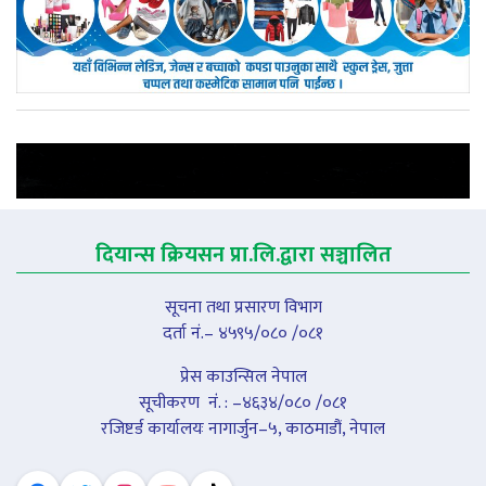
दियान्स क्रियसन प्रा.लि.द्वारा सञ्चालित
सूचना तथा प्रसारण विभाग
दर्ता नं.– ४५९५/०८० /०८१
प्रेस काउन्सिल नेपाल
सूचीकरण नंं. : –४६३४/०८० /०८१
रजिष्टर्ड कार्यालयः नागार्जुन–५, काठमाडौं, नेपाल