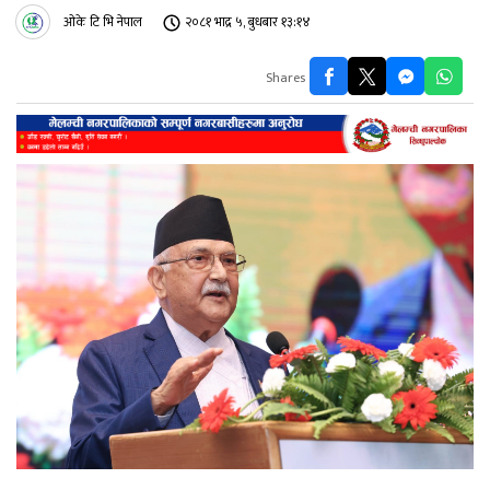
ओके टि भि नेपाल
२०८१ भाद्र ५, बुधबार १३:१४
Shares