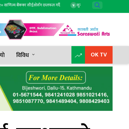
ाणिज्य बैंकका सीईओसँग छलफल गर्दै
सुनको मूल्य घट्यो, आज कतिमा हुँदैछ कारोब
४
OK TV
यो
विविध