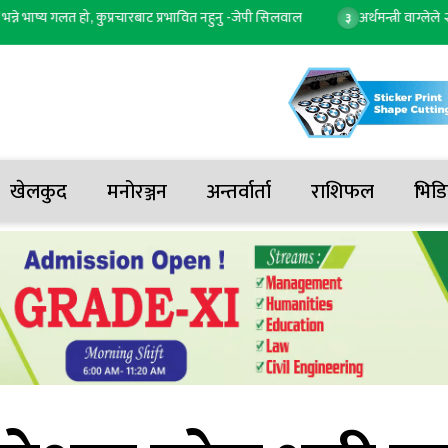
ष्य गलत हो, कुप्रचारबाट प्रभावित नहुनु -जेपी सिलवाल
अर्थमन्त्री वाग्लेले २० व
३
खेलकुद
मनोरञ्जन
अन्तर्वार्ता
राशिफल
भिडि