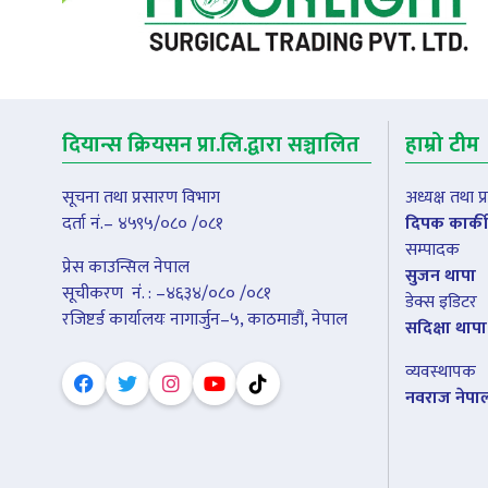
दियान्स क्रियसन प्रा.लि.द्वारा सञ्चालित
हाम्रो टीम
सूचना तथा प्रसारण विभाग
अध्यक्ष तथा 
दर्ता नं.– ४५९५/०८० /०८१
दिपक कार्की
सम्पादक
प्रेस काउन्सिल नेपाल
सुजन थापा
सूचीकरण नंं. : –४६३४/०८० /०८१
डेक्स इडिटर
रजिष्टर्ड कार्यालयः नागार्जुन–५, काठमाडौं, नेपाल
सदिक्षा थापा
व्यवस्थापक
नवराज नेपा