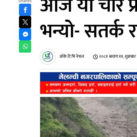
आज यी चार प्र
Shares
भन्यो- सतर्क र
ओके टि भि नेपाल
२०८१ श्रावण ११, शुक्रबा