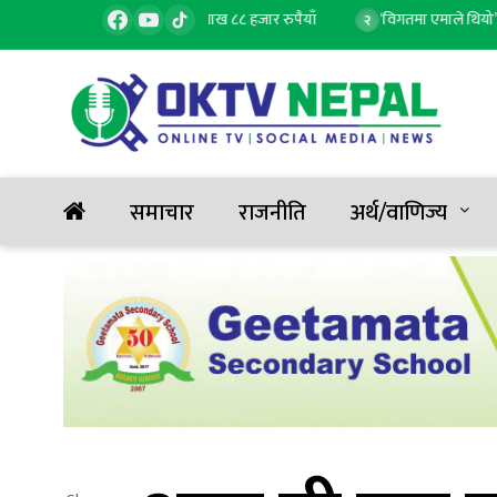
ले बढ्यो सुन, तोलाको दुई लाख ८८ हजार रुपैयाँ
‘विगतमा एमाले थियो’ भन्ने भा
२
समाचार
राजनीति
अर्थ/वाणिज्य