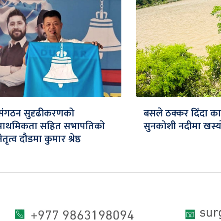
संगठन सुदृढीकरणको
बसले ठक्कर दिँदा क
प्राथमिकता सहित सभापतिको
सुनकोशी नदीमा खस्य
नेतृत्व दौडमा कुमार श्रेष्ठ