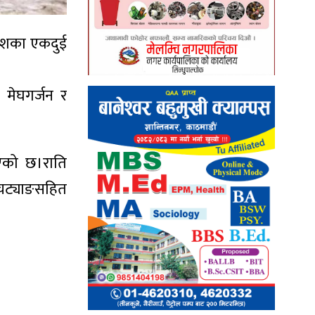
रदेशका एकदुई
ा मेघगर्जन र
िएको छ।राति
र चट्याङसहित