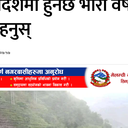
देशमा हुनेछ भारी वर
हनुस्
र ०७:५७