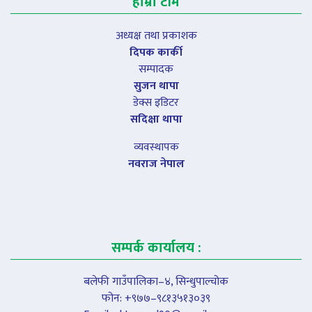
हाम्रो टीम
अध्यक्ष तथा प्रकाशक
दिपक कार्की
सम्पादक
सुजन थापा
डेक्स इडिटर
सदिक्षा थापा
व्यवस्थापक
नवराज नेपाल
सम्पर्क कार्यालय :
बलेफी गाउँपालिका–४, सिन्धुपाल्चोक
फोन: +९७७–९८१३५१३०३९