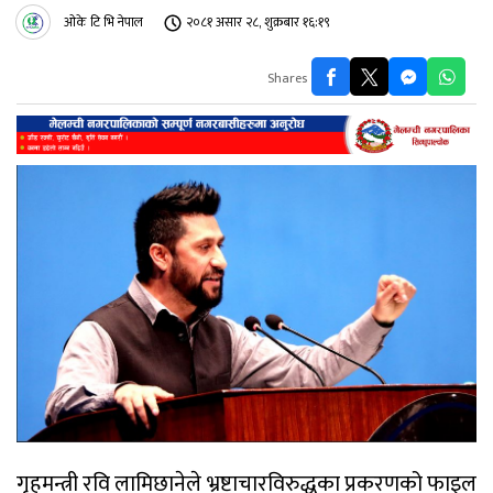
ओके टि भि नेपाल
२०८१ असार २८, शुक्रबार १६:१९
Shares
गृहमन्त्री रवि लामिछानेले भ्रष्टाचारविरुद्धका प्रकरणको फाइल