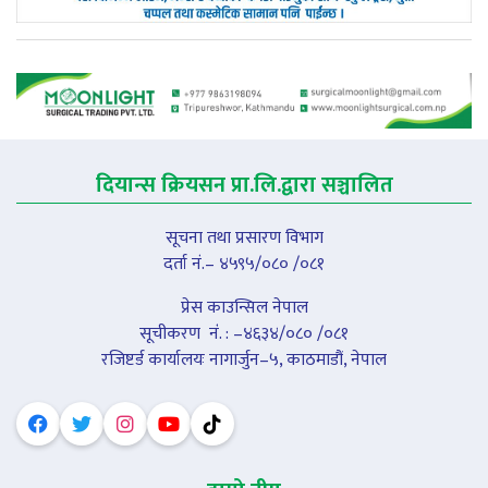
दियान्स क्रियसन प्रा.लि.द्वारा सञ्चालित
सूचना तथा प्रसारण विभाग
दर्ता नं.– ४५९५/०८० /०८१
प्रेस काउन्सिल नेपाल
सूचीकरण नंं. : –४६३४/०८० /०८१
रजिष्टर्ड कार्यालयः नागार्जुन–५, काठमाडौं, नेपाल