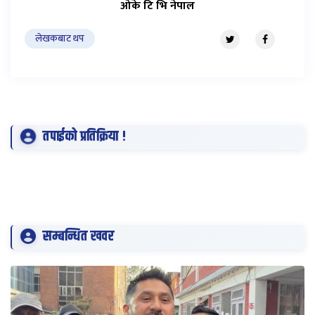
ओके टि भि नेपाल
लेखकबाट थप
तपाईको प्रतिक्रिया !
सम्बन्धित खवर