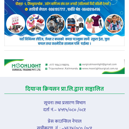
दियान्स क्रियसन प्रा.लि.द्वारा सञ्चालित
सूचना तथा प्रसारण विभाग
दर्ता नं.– ४५९५/०८० /०८१
प्रेस काउन्सिल नेपाल
सूचीकरण नंं. : –४६३४/०८० /०८१