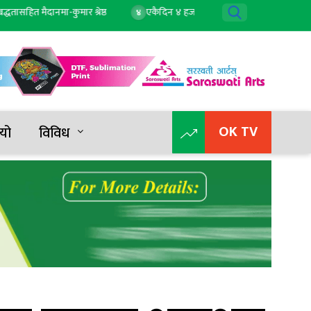
 मैदानमा-कुमार श्रेष्ठ
एकैदिन ४ हजार २ सयले बढ्यो सुन, तोलाको दुई लाख ८८ 
४
OK TV
यो
विविध