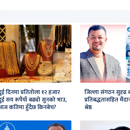
दुई दिनमा प्रतितोला १२ हजार
जिल्ला संगठन सुदृढ 
दुई सय रूपैयाँ बढ्यो सुनको भाउ,
प्रतिबद्धतासहित मैद
आज कतिमा हुँदैछ किनबेच?
श्रेष्ठ