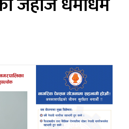
उडानका जहाज धमाधम