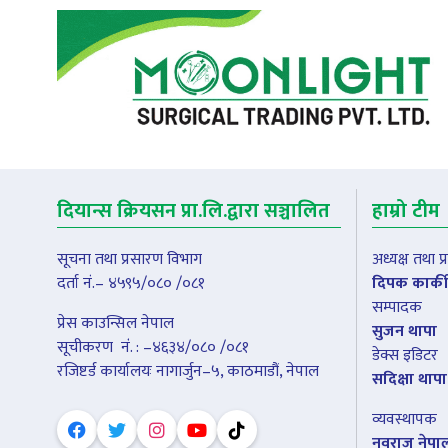
दियान्स क्रियसन प्रा.लि.द्वारा सञ्चालित
हाम्रो टीम
सूचना तथा प्रसारण विभाग
अध्यक्ष तथा 
दर्ता नं.– ४५९५/०८० /०८१
दिपक कार्की
सम्पादक
प्रेस काउन्सिल नेपाल
सुजन थापा
सूचीकरण नंं. : –४६३४/०८० /०८१
डेक्स इडिटर
रजिष्टर्ड कार्यालयः नागार्जुन–५, काठमाडौं, नेपाल
सदिक्षा थापा
व्यवस्थापक
नवराज नेपा