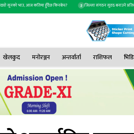
सुनको भाउ, आज कतिमा हुँदैछ किनबेच?
जिल्ला संगठन सुदृढ बनाउने प्रतिबद्धतासहित
३
खेलकुद
मनोरञ्जन
अन्तर्वार्ता
राशिफल
भिडि