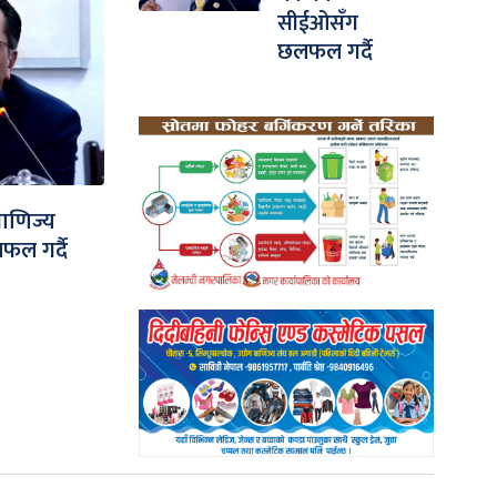
सीईओसँग
छलफल गर्दै
 वाणिज्य
ल गर्दै