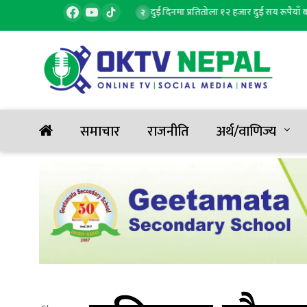
ा, १ जनाको मृत्यु, ६ घाइते
दुई दिनमा प्रतितोला १२ हजार दुई सय रूपैयाँ बढ्यो 
२
समाचार
राजनीति
अर्थ/वाणिज्य