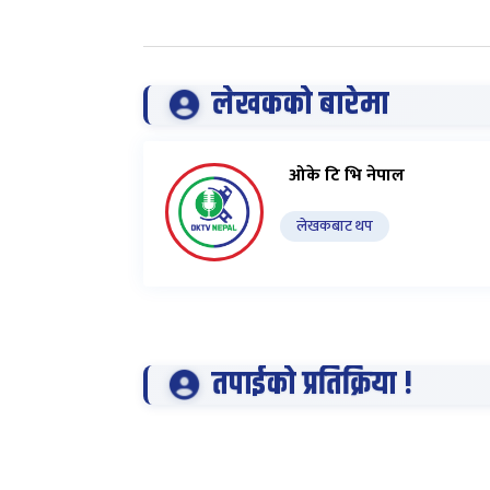
लेखकको बारेमा
ओके टि भि नेपाल
लेखकबाट थप
तपाईको प्रतिक्रिया !