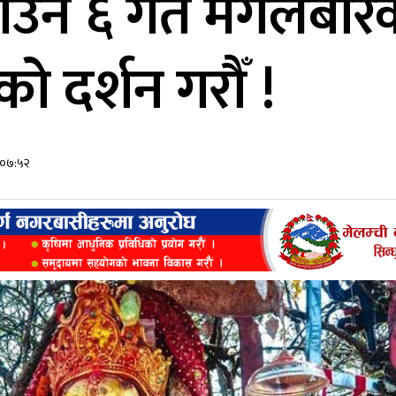
न ६ गते मंगलबारक
ो दर्शन गरौँ !
र ०७:५२