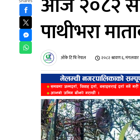
आज २०८२ साउ
Shares
पाथीभरा माताक
ओके टि भि नेपाल
२०८२ श्रावण ६, मंगलवा