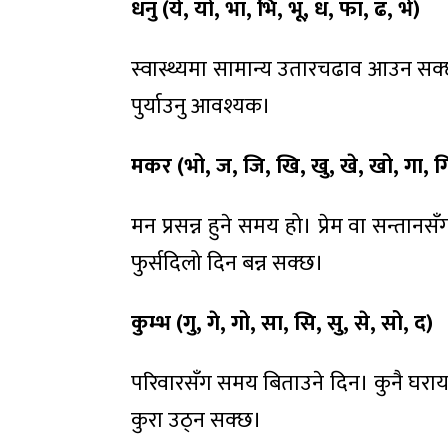
धनु (ये
,
यो
,
भा
,
भि
,
भू
,
ध
,
फा
,
ढ
,
भे)
स्वास्थ्यमा सामान्य उतारचढाव आउन सक्
पुर्याउनु आवश्यक।
मकर (भो
,
ज
,
जि
,
खि
,
खु
,
खे
,
खो
,
गा
,
ग
मन प्रसन्न हुने समय हो। प्रेम वा सन्त
फुर्सदिलो दिन बन्न सक्छ।
कुम्भ (गु
,
गे
,
गो
,
सा
,
सि
,
सु
,
से
,
सो
,
द)
परिवारसँग समय बिताउने दिन। कुनै घरायस
कुरा उठ्न सक्छ।