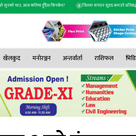
नको भाउ, आज कतिमा हुँदैछ किनबेच?
जिल्ला संगठन सुदृढ बनाउने प्रतिबद्धतासहित 
३
खेलकुद
मनोरञ्जन
अन्तर्वार्ता
राशिफल
भिडि