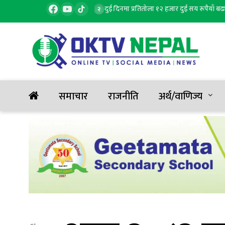
 १ जनाको मृत्यु, ६ घाइते
दुई दिनमा प्रतितोला १२ हजार दुई सय रूपैयाँ बढ्यो सु
२
समाचार
राजनीति
अर्थ/वाणिज्य