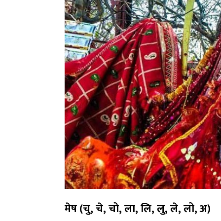
मेष (चु
,
चे
,
चो
,
ला
,
लि
,
लु
,
ले
,
लो
,
अ)