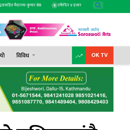
मैदानमा-कुमार श्रेष्ठ
एकैदिन ४ हजार २ सयले बढ्यो सुन, तोलाको दुई लाख ८८ ह
४
OK TV
यो
विविध