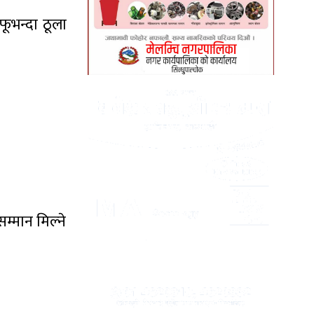
ूभन्दा ठूला
्मान मिल्ने