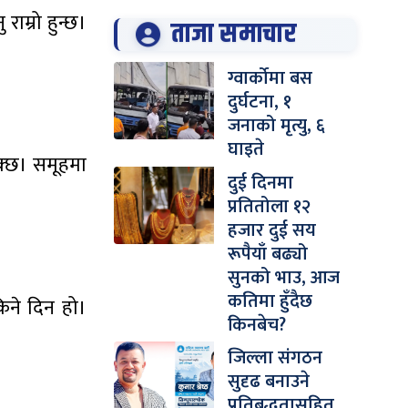
ाम्रो हुन्छ।
ताजा समाचार
ग्वार्कोमा बस
दुर्घटना, १
जनाको मृत्यु, ६
घाइते
सक्छ। समूहमा
दुई दिनमा
प्रतितोला १२
हजार दुई सय
रूपैयाँ बढ्यो
सुनको भाउ, आज
कतिमा हुँदैछ
िने दिन हो।
किनबेच?
जिल्ला संगठन
सुदृढ बनाउने
प्रतिबद्धतासहित