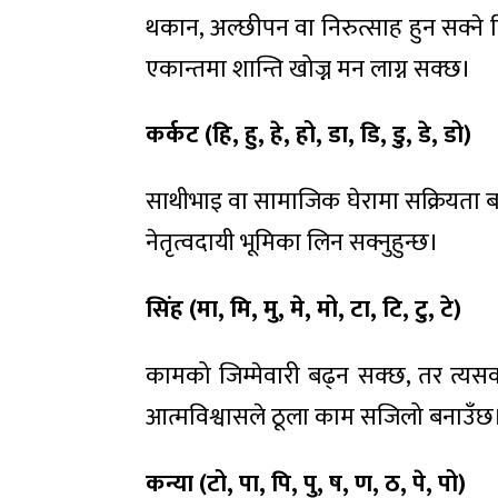
थकान, अल्छीपन वा निरुत्साह हुन सक्ने दि
एकान्तमा शान्ति खोज्न मन लाग्न सक्छ।
कर्कट (हि
,
हु
,
हे
,
हो
,
डा
,
डि
,
डु
,
डे
,
डो)
साथीभाइ वा सामाजिक घेरामा सक्रियता बढ्
नेतृत्वदायी भूमिका लिन सक्नुहुन्छ।
सिंह (मा
,
मि
,
मु
,
मे
,
मो
,
टा
,
टि
,
टु
,
टे)
कामको जिम्मेवारी बढ्न सक्छ, तर त्य
आत्मविश्वासले ठूला काम सजिलो बनाउँछ
कन्या (टो
,
पा
,
पि
,
पु
,
ष
,
ण
,
ठ
,
पे
,
पो)