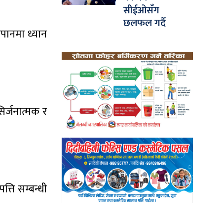
सीईओसँग
छलफल गर्दै
पानमा ध्यान
िर्जनात्मक र
्ति सम्बन्धी