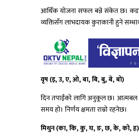
आर्थिक योजना सफल बन्ने संकेत छ। कडा
व्यक्तिसँग लाभदायक कुराकानी हुने सम्भ
वृष (इ
,
उ
,
ए
,
ओ
,
बा
,
बि
,
बु
,
बे
,
बो)
दिन तपाईंको लागि अनुकूल छ। आत्मबल र 
समय हो। निर्णय क्षमता राम्रो रहनेछ।
मिथुन (का
,
कि
,
कु
,
घ
,
ङ
,
छ
,
के
,
को
,
ह)