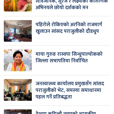
सार्वजनिक, सुरज र लक्ष्मीको कारुणिक
अभिनयले छोयो दर्शकको मन
पहिरोले रोकिएको अरनिको राजमार्ग
खुलाउन सांसद पराजुलीको दौडधुप
माया गुरुङ रास्वपा सिन्धुपाल्चोकको
जिल्ला सभापतिमा निर्वाचित
जनस्वास्थ्य कार्यालय प्रमुखसँग सांसद
पराजुलीको भेट, समस्या समाधानमा
पहल गर्ने प्रतिबद्धता
देशमा कहिल्यै नभएको शासकीय