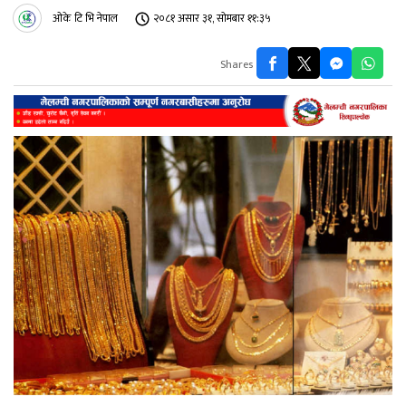
ओके टि भि नेपाल
२०८१ असार ३१, सोमबार ११:३५
Shares