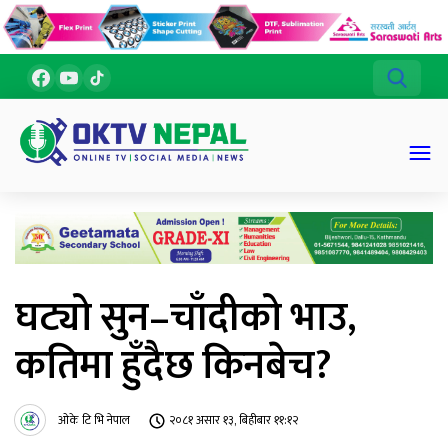
घट्यो सुन–चाँदीको भाउ,
कतिमा हुँदैछ किनबेच?
ओके टि भि नेपाल
२०८१ असार १३, बिहीबार ११:१२