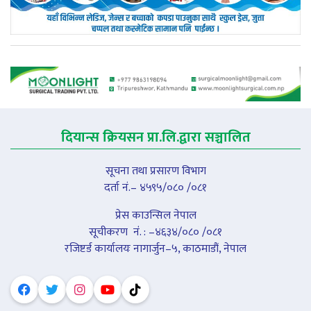
दियान्स क्रियसन प्रा.लि.द्वारा सञ्चालित
सूचना तथा प्रसारण विभाग
दर्ता नं.– ४५९५/०८० /०८१
प्रेस काउन्सिल नेपाल
सूचीकरण नंं. : –४६३४/०८० /०८१
रजिष्टर्ड कार्यालयः नागार्जुन–५, काठमाडौं, नेपाल