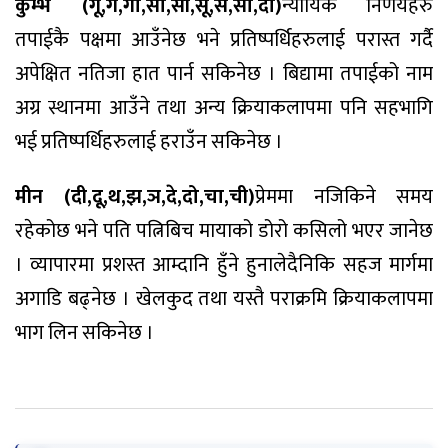
कुम्भ (गू,गे,गो,सा,सी,सू,से,सो,दा)
न्यायिक निर्णयहरु
तपाईकै पक्षमा आउँनेछ भने प्रतिष्पर्धिहरुलाई परास्त गर्दै
अपेक्षित नतिजा हात पार्न सकिनेछ । बिद्यामा तपाईको नाम
अग्र स्थानमा आउँने तथा अन्य क्रियाकलापमा पनि सहभागि
भई प्रतिष्पर्धिहरुलाई हराउँन सकिनेछ ।
मीन (दी,दू,थ,झ,ञ,दे,दो,चा,ची)
प्रेममा नजिकिने समय
रहेकोछ भने पति पत्निबिच मायाको डोरो कसिलो भएर जानेछ
। व्यापारमा प्रशस्त आम्दानि हुँने हुनालेदैनिकि सहज मार्गमा
अगाडि बढ्नेछ । खेलकुद तथा यस्तै पराक्रमि क्रियाकलापमा
भाग लिन सकिनेछ ।