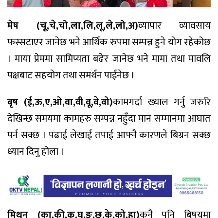
मेष (चू,चे,चो,ला,लि,लू,ले,लो,अ)
व्यापार व्यावसाय
फस्सटाएर जानेछ भने आर्थिक रुपमा सम्पन्न हुने योग रहेकोछ
। माया प्रेममा सामिप्यता बढेर जानेछ भने मामा तथा मावलि
पक्षबाट सहयोग तथा समर्थन पाईनेछ ।
बृष (ई,ऊ,ए,ओ,वा,वी,वू,वे,वो)
कामगर्दा ख्याल गर्नु जरुरि
देखिन्छ समयमा कामहरु सम्पन्न नहुँदा मान सम्मानमा आघात
पर्न सक्छ । पढाई लेखाई तपाई आफ्नै कारणले बिग्रन सक्छ
ध्यान दिनु होला ।
मिथुन (का,की,कू,घ,ङ,छ,के,को,हा)
कुनै पनि बिषयमा