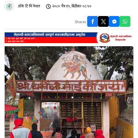
ओके टि भि नेपाल
२०८० चैत्र १५, बिहीबार ०८:५०
Shares