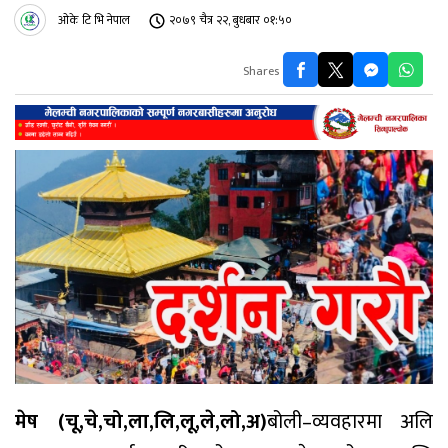
ओके टि भि नेपाल
२०७९ चैत्र २२, बुधबार ०१:५०
Shares
मेष (चू,चे,चो,ला,लि,लू,ले,लो,अ)
बोली–व्यवहारमा अलि