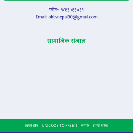
फोन:- ९८१३५१३०३९
Email:
oktvnepal90@gmail.com
सामाजिक संजाल
हाम्रो टीम
UNICODE TO PREETI
सम्पर्क
हाम्रो बारेमा
Scroll to