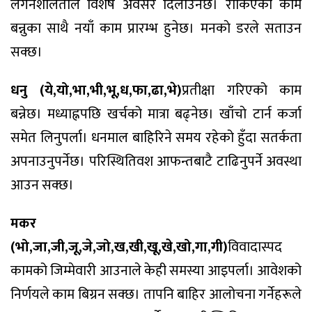
लगनशीलताले विशेष अवसर दिलाउनेछ। रोकिएका काम
बन्नुका साथै नयाँ काम प्रारम्भ हुनेछ। मनकाे डरले सताउन
सक्छ।
धनु (ये,यो,भा,भी,भू,ध,फा,ढा,भे)
प्रतीक्षा गरिएको काम
बन्नेछ। मध्याह्नपछि खर्चको मात्रा बढ्नेछ। खाँचाे टार्न कर्जा
समेत लिनुपर्ला। धनमाल बाहिरिने समय रहेको हुँदा सतर्कता
अपनाउनुपर्नेछ। परिस्थितिवश आफन्तबाटै टाढिनुपर्ने अवस्था
आउन सक्छ।
मकर
(भो,जा,जी,जू,जे,जो,ख,खी,खू,खे,खो,गा,गी)
विवादास्पद
कामको जिम्मेवारी आउनाले केही समस्या आइपर्ला। आवेशको
निर्णयले काम बिग्रन सक्छ। तापनि बाहिर आलोचना गर्नेहरूले