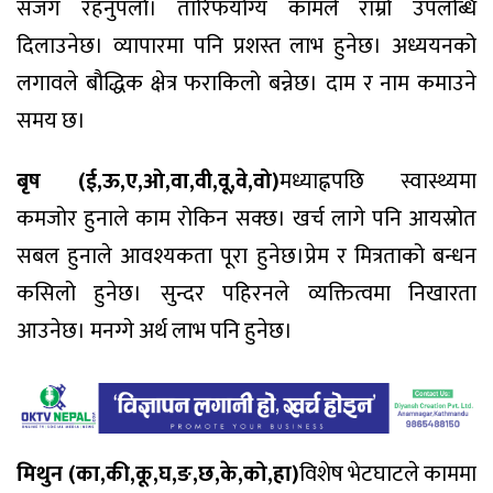
सजग रहनुपर्ला। तारिफयोग्य कामले राम्रो उपलब्धि
दिलाउनेछ। व्यापारमा पनि प्रशस्त लाभ हुनेछ। अध्ययनको
लगावले बौद्धिक क्षेत्र फराकिलो बन्नेछ। दाम र नाम कमाउने
समय छ।
बृष (ई,ऊ,ए,ओ,वा,वी,वू,वे,वो)
मध्याह्नपछि स्वास्थ्यमा
कमजोर हुनाले काम रोकिन सक्छ। खर्च लागे पनि आयस्रोत
सबल हुनाले आवश्यकता पूरा हुनेछ।प्रेम र मित्रताको बन्धन
कसिलो हुनेछ। सुन्दर पहिरनले व्यक्तित्वमा निखारता
आउनेछ। मनग्गे अर्थ लाभ पनि हुनेछ।
मिथुन (का,की,कू,घ,ङ,छ,के,को,हा)
विशेष भेटघाटले काममा