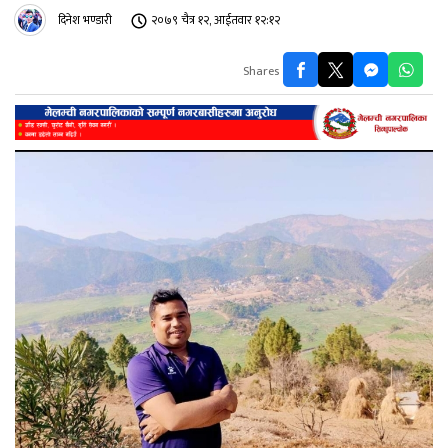
दिनेश भण्डारी
२०७९ चैत्र १२, आईतवार १२:१२
Shares