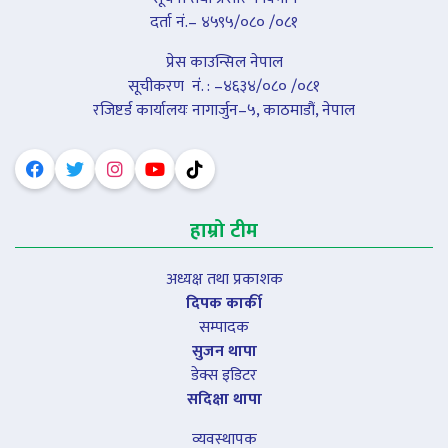
दर्ता नं.– ४५९५/०८० /०८१
प्रेस काउन्सिल नेपाल
सूचीकरण नंं. : –४६३४/०८० /०८१
रजिष्टर्ड कार्यालयः नागार्जुन–५, काठमाडौं, नेपाल
हाम्रो टीम
अध्यक्ष तथा प्रकाशक
दिपक कार्की
सम्पादक
सुजन थापा
डेक्स इडिटर
सदिक्षा थापा
व्यवस्थापक