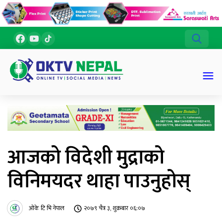
आजको विदेशी मुद्राको
विनिमयदर थाहा पाउनुहोस्
ओके टि भि नेपाल
२०७९ चैत्र ३, शुक्रबार ०६:०७