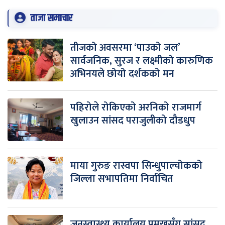
ताजा समाचार
तीजको अवसरमा ‘पाउको जल’
सार्वजनिक, सुरज र लक्ष्मीको कारुणिक
अभिनयले छोयो दर्शकको मन
पहिरोले रोकिएको अरनिको राजमार्ग
खुलाउन सांसद पराजुलीको दौडधुप
माया गुरुङ रास्वपा सिन्धुपाल्चोकको
जिल्ला सभापतिमा निर्वाचित
जनस्वास्थ्य कार्यालय प्रमुखसँग सांसद