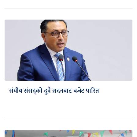
संघीय संसद्को दुवै सदनबाट बजेट पारित