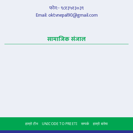
फोन:- ९८१३५१३०३९
Email:
oktvnepal90@gmail.com
सामाजिक संजाल
हाम्रो टीम
UNICODE TO PREETI
सम्पर्क
हाम्रो बारेमा
Scroll to