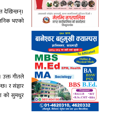
 देखिन्छन्।
्वजनिक भएको
 उक्त गीतले
छ। र संञ्चार
ा को सुमधुर