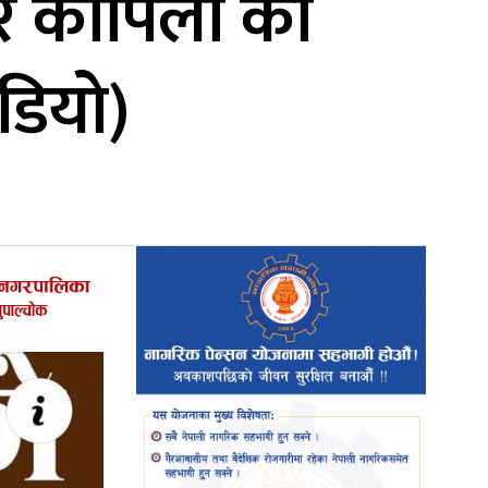
 र कोपिला को
िडियो)