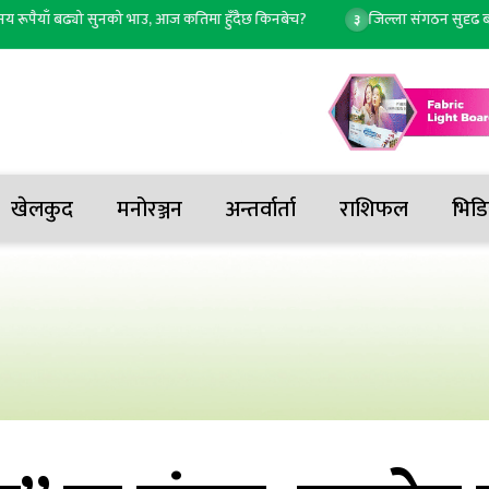
याँ बढ्यो सुनको भाउ, आज कतिमा हुँदैछ किनबेच?
जिल्ला संगठन सुदृढ बनाउने प्रत
३
खेलकुद
मनोरञ्जन
अन्तर्वार्ता
राशिफल
भिडि