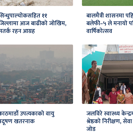
सिन्धुपाल्चोकसहित ११
बालमैत्री शासनमा पह
जिल्लामा आज बाढीको जोखिम,
बलेफी–५ ले मनायो प
सतर्क रहन आग्रह
वार्षिकोत्सव
काठमाडौं उपत्यकाको वायु
जलविरे स्वास्थ्य केन्द
प्रदूषण खतरनाक
श्रेष्ठको निरीक्षण, से
जोड