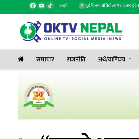
ा बस दुर्घटना, १ जनाको मृत्यु, ६ घाइते
दुई दिनमा प्रतितोला १२ हजार दुई सय रूपै
२
समाचार
राजनीति
अर्थ/वाणिज्य