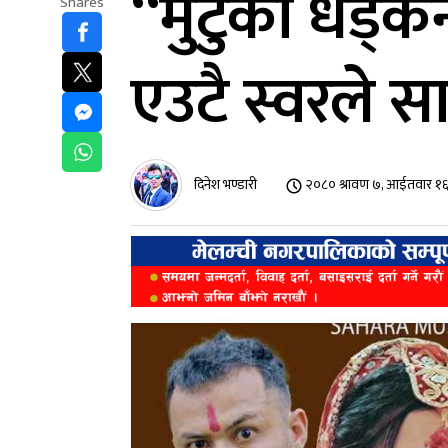
“मुटुको धड्क
Shares
एउटै स्वरले सा
दिनेश भण्डारी
२०८० श्रावण ७, आईतवार १