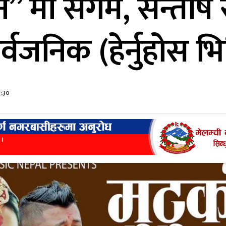
न” मा संगम, सन्तोष
र्वजनिक (हेर्नुहोस भ
६:३०