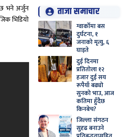
 भने अर्जुन
ताजा समाचार
ुजिक भिडियो
ग्वार्कोमा बस
दुर्घटना, १
जनाको मृत्यु, ६
घाइते
दुई दिनमा
प्रतितोला १२
हजार दुई सय
रूपैयाँ बढ्यो
सुनको भाउ, आज
कतिमा हुँदैछ
किनबेच?
जिल्ला संगठन
सुदृढ बनाउने
प्रतिबद्धतासहित