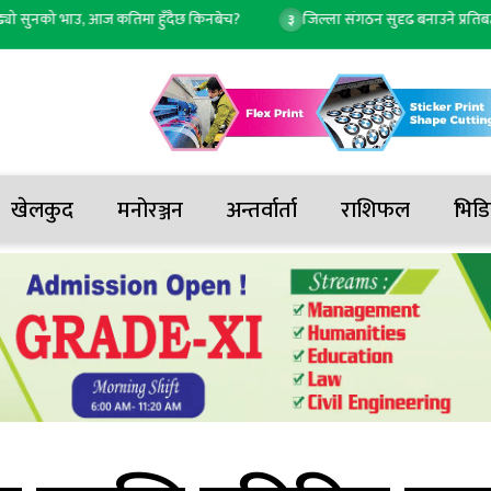
सुनको भाउ, आज कतिमा हुँदैछ किनबेच?
जिल्ला संगठन सुदृढ बनाउने प्रतिबद्धतासहित
३
खेलकुद
मनोरञ्जन
अन्तर्वार्ता
राशिफल
भिडि