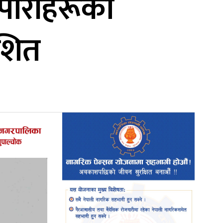
यापारीहरूको
कशित