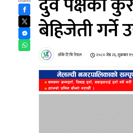
दुवै पक्षको कु
Shares
बेहिजेती गर्ने
ओके टि भि नेपाल
२०८० जेष्ठ २६, शुक्रबार 