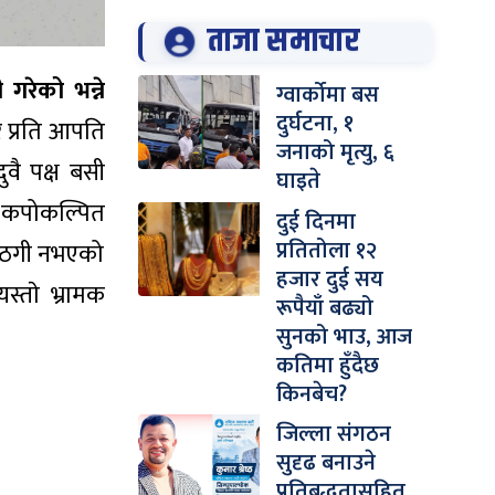
ताजा समाचार
गरेको भन्ने
ग्वार्कोमा बस
दुर्घटना, १
 प्रति आपति
जनाको मृत्यु, ६
वै पक्ष बसी
घाइते
क कपोकल्पित
दुई दिनमा
प्रतितोला १२
नि ठगी नभएको
हजार दुई सय
्ताे भ्रामक
रूपैयाँ बढ्यो
सुनको भाउ, आज
कतिमा हुँदैछ
किनबेच?
जिल्ला संगठन
सुदृढ बनाउने
प्रतिबद्धतासहित