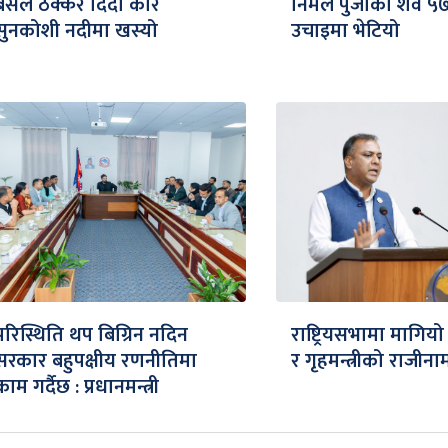
बसले ठक्कर दिँदा कार
निर्मल पुर्जाको शव 
सुनकोशी नदीमा खस्यो
उचाइमा भेटियो
परिस्थिति थप बिग्रिन नदिन
राष्ट्रियसभामा मागियो प
सरकार बहुपक्षीय रणनीतिमा
र गृहमन्त्रीको राजीना
काम गर्दैछ : प्रधानमन्त्री