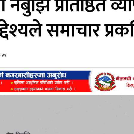
रा नबुझि प्रतिष्ठित व्
 उद्देश्यले समाचार प्र
१५:४५