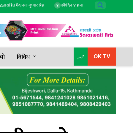
 मैदानमा-कुमार श्रेष्ठ
एकैदिन ४ हजार २ सयले बढ्यो सुन, तोलाको दुई लाख ८८ 
४
OK TV
यो
विविध