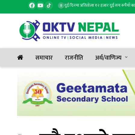
ा, १ जनाको मृत्यु, ६ घाइते
दुई दिनमा प्रतितोला १२ हजार दुई सय रूपैयाँ बढ्यो 
२
समाचार
राजनीति
अर्थ/वाणिज्य